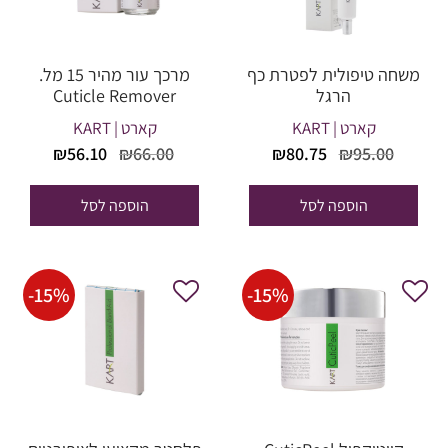
משחה טיפולית לפטרת כף
מרכך עור מהיר 15 מל.
הרגל
Cuticle Remover
קארט | KART
קארט | KART
המחיר
המחיר
המחיר
המחיר
₪
56.10
₪
66.00
₪
80.75
₪
95.00
המקורי
הנוכחי
המקורי
הנוכחי
היה:
הוא:
היה:
הוא:
הוספה לסל
הוספה לסל
₪56.10.
₪66.00.
₪80.75.
₪95.00.
-
15
%
-
15
%