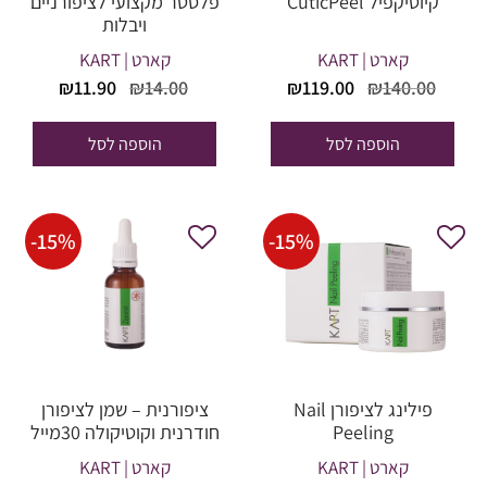
קיוטיקפיל CuticPeel
פלסטר מקצועי לציפורניים
ויבלות
קארט | KART
קארט | KART
המחיר
המחיר
המחיר
המחיר
₪
11.90
₪
14.00
₪
119.00
₪
140.00
המקורי
הנוכחי
המקורי
הנוכחי
היה:
הוא:
היה:
הוא:
הוספה לסל
הוספה לסל
₪11.90.
₪14.00.
₪119.00.
₪140.00.
-
15
%
-
15
%
פילינג לציפורן Nail
ציפורנית – שמן לציפורן
Peeling
חודרנית וקוטיקולה 30מייל
קארט | KART
קארט | KART