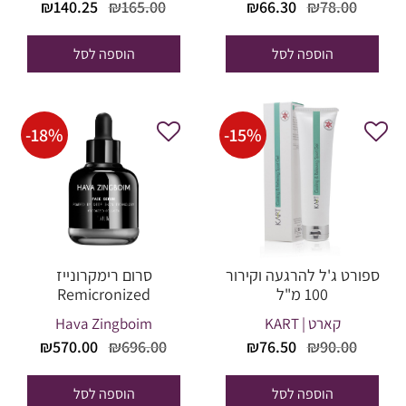
המחיר
המחיר
המחיר
המחי
₪
140.25
₪
165.00
₪
66.30
₪
78.00
המקורי
הנוכחי
המקורי
הנוכח
היה:
הוא:
היה:
הוא:
הוספה לסל
הוספה לסל
40.25.
₪165.00.
₪66.30.
₪78.00.
-
18
%
-
15
%
ספורט ג'ל להרגעה וקירור
סרום רימקרונייז
100 מ"ל
Remicronized
קארט | KART
Hava Zingboim
המחיר
המחיר
המחיר
המחי
₪
570.00
₪
696.00
₪
76.50
₪
90.00
המקורי
הנוכחי
המקורי
הנוכח
היה:
הוא:
היה:
הוא:
הוספה לסל
הוספה לסל
70.00.
₪696.00.
₪76.50.
₪90.00.