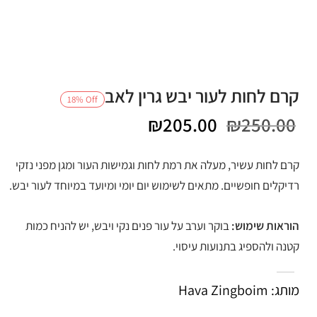
קרם לחות לעור יבש גרין לאב
18
%
Off
המחיר
המחיר
₪
205.00
₪
250.00
המקורי
הנוכחי
קרם לחות עשיר, מעלה את רמת לחות וגמישות העור ומגן מפני נזקי
היה:
הוא:
רדיקלים חופשיים. מתאים לשימוש יום יומי ומיועד במיוחד לעור יבש.
₪205.00.
₪250.00.
הוראות שימוש:
בוקר וערב על עור פנים נקי ויבש, יש להניח כמות
קטנה ולהספיג בתנועות עיסוי.
מותג: Hava Zingboim