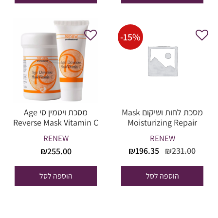
-
15
%
מסכת לחות ושיקום Mask
מסכת ויטמין סי Age
Reverse Mask Vitamin C
Moisturizing Repair
Skin
רניו – 250 מל
RENEW
RENEW
המחיר
המחיר
₪
196.35
₪
231.00
₪
255.00
המקורי
הנוכחי
היה:
הוא:
הוספה לסל
הוספה לסל
₪196.35.
₪231.00.