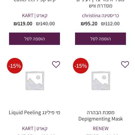
מסדרת וויש
כריסטינה christina
קארט | KART
המחיר
המחיר
המחיר
המחי
₪
119.00
₪
140.00
₪
95.20
₪
112.00
המקורי
הנוכחי
המקורי
הנוכח
היה:
הוא:
היה:
הוא:
הוספה לסל
הוספה לסל
19.00.
₪140.00.
₪95.20.
₪112.00.
-
15
%
-
15
%
מסכת הבהרה
מי פילינג Liquid Peeling
Depigmenting Mask
RENEW
קארט | KART