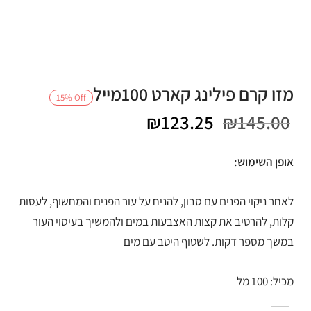
מזו קרם פילינג קארט 100מייל
15
%
Off
המחיר
המחיר
₪
123.25
₪
145.00
המקורי
הנוכחי
אופן השימוש:
היה:
הוא:
לאחר ניקוי הפנים עם סבון, להניח על עור הפנים והמחשוף, לעסות
₪123.25.
₪145.00.
קלות, להרטיב את קצות האצבעות במים ולהמשיך בעיסוי העור
במשך מספר דקות. לשטוף היטב עם מים
מכיל: 100 מל