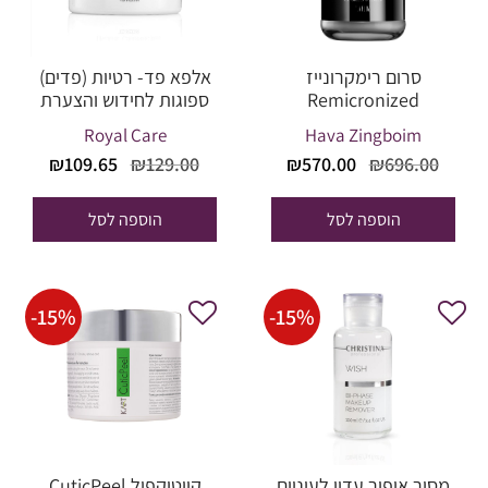
סרום רימקרונייז
אלפא פד- רטיות (פדים)
Remicronized
ספוגות לחידוש והצערת
העור
Royal Care
Hava Zingboim
המחיר
המחיר
המחיר
המחי
₪
109.65
₪
129.00
₪
570.00
₪
696.00
המקורי
הנוכחי
המקורי
הנוכח
היה:
הוא:
היה:
הוא:
הוספה לסל
הוספה לסל
09.65.
₪129.00.
₪570.00.
₪696.00.
-
15
%
-
15
%
מסיר איפור עדין לעיניים
קיוטיקפיל CuticPeel