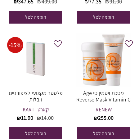
המחיר
המחיר
המחיר
המחי
₪
347.65
₪
409.00
₪
77.35
₪
91.00
המקורי
הנוכחי
המקורי
הנוכח
היה:
הוא:
היה:
הוא:
הוספה לסל
הוספה לסל
47.65.
₪409.00.
₪77.35.
₪91.00.
-
15
%
מסכת ויטמין סי Age
פלסטר מקצועי לציפורניים
Reverse Mask Vitamin C
ויבלות
רניו – 250 מל
RENEW
קארט | KART
המחיר
המחיר
₪
11.90
₪
14.00
₪
255.00
המקורי
הנוכחי
היה:
הוא:
הוספה לסל
הוספה לסל
₪11.90.
₪14.00.