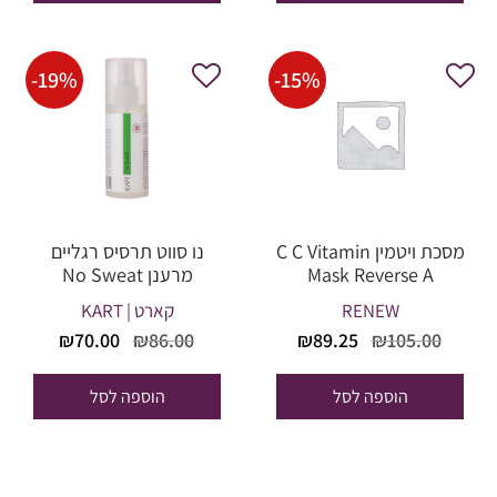
-
19
%
-
15
%
מסכת ויטמין C C Vitamin
נו סווט תרסיס רגליים
Mask Reverse A
מרענן No Sweat
RENEW
קארט | KART
המחיר
המחיר
המחיר
המחיר
₪
70.00
₪
86.00
₪
89.25
₪
105.00
המקורי
הנוכחי
המקורי
הנוכחי
היה:
הוא:
היה:
הוא:
הוספה לסל
הוספה לסל
₪70.00.
₪86.00.
₪89.25.
₪105.00.