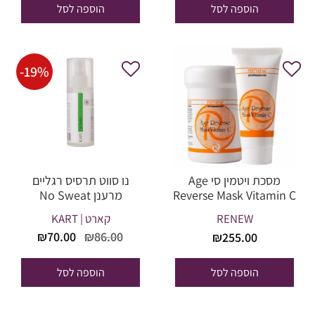
היה:
הוא:
היה:
הוא:
הוספה לסל
הוספה לסל
54.15.
₪299.00.
₪119.00.
₪140.00.
-
19
%
מסכת ויטמין סי Age
נו סווט תרסיס רגליים
Reverse Mask Vitamin C
מרענן No Sweat
רניו – 250 מל
RENEW
קארט | KART
המחיר
המחיר
₪
70.00
₪
86.00
₪
255.00
המקורי
הנוכחי
היה:
הוא:
הוספה לסל
הוספה לסל
₪70.00.
₪86.00.