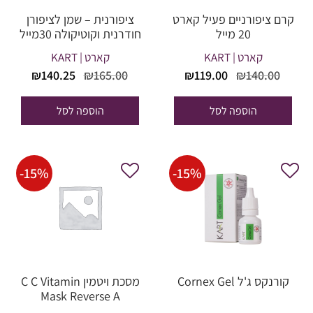
קרם ציפורניים פעיל קארט
ציפורנית – שמן לציפורן
20 מייל
חודרנית וקוטיקולה 30מייל
קארט | KART
קארט | KART
המחיר
המחיר
המחיר
המחי
₪
140.25
₪
165.00
₪
119.00
₪
140.00
המקורי
הנוכחי
המקורי
הנוכח
היה:
הוא:
היה:
הוא:
הוספה לסל
הוספה לסל
40.25.
₪165.00.
₪119.00.
₪140.00.
-
15
%
-
15
%
קורנקס ג'ל Cornex Gel
מסכת ויטמין C C Vitamin
Mask Reverse A