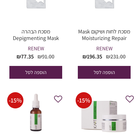
מסכת לחות ושיקום Mask
מסכת הבהרה
Depigmenting Mask
Moisturizing Repair
Skin
RENEW
RENEW
המחיר
המחיר
המחיר
המחיר
₪
77.35
₪
91.00
₪
196.35
₪
231.00
המקורי
הנוכחי
המקורי
הנוכחי
היה:
הוא:
היה:
הוא:
הוספה לסל
הוספה לסל
₪77.35.
₪91.00.
₪196.35.
₪231.00.
-
15
%
-
15
%