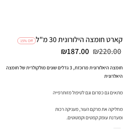
קארט חומצה הילורונית 30 מ"ל
15
%
Off
המחיר
המחיר
₪
187.00
₪
220.00
המקורי
הנוכחי
חומצה היאלורונית מרוכזת, 3 גדלים שונים מולקולרית של חומצה
היה:
הוא:
היאלרונית
₪187.00.
₪220.00.
מתאים גם כסרום וגם לטיפול מזותרפייה
מחליקה את מרקם העור, מעניקה רכות
ומעדנת עומק קמטים וקמטוטים.