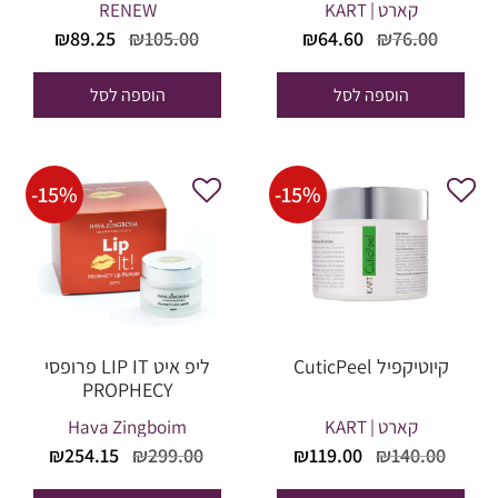
קארט | KART
RENEW
המחיר
המחיר
המחיר
המחיר
₪
89.25
₪
105.00
₪
64.60
₪
76.00
המקורי
הנוכחי
המקורי
הנוכחי
היה:
הוא:
היה:
הוא:
הוספה לסל
הוספה לסל
₪89.25.
₪105.00.
₪64.60.
₪76.00.
-
15
%
-
15
%
קיוטיקפיל CuticPeel
ליפ איט LIP IT פרופסי
PROPHECY
קארט | KART
Hava Zingboim
המחיר
המחיר
המחיר
המחי
₪
254.15
₪
299.00
₪
119.00
₪
140.00
המקורי
הנוכחי
המקורי
הנוכח