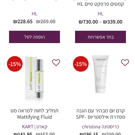
קמטים פרפקט טיים HL
HL
HL
טווח
המחיר
המחי
₪
228.65
₪
269.00
₪
730.00
–
₪
339.00
מחירים:
המקורי
הנוכח
היה:
הוא:
בחר אפשרויות
הוספה לסל
עד
28.65.
₪269.00.
-
15
%
-
15
%
קרם יום מבהיר עם הגנה
תחליב לחות למראה מט
מסדרת אילסטריוס SPF-
Mattifying Fluid
50
כריסטינה christina
קארט | KART
המחיר
המחיר
המחיר
המחי
₪
141.95
₪
167.00
₪
186.15
₪
219.00