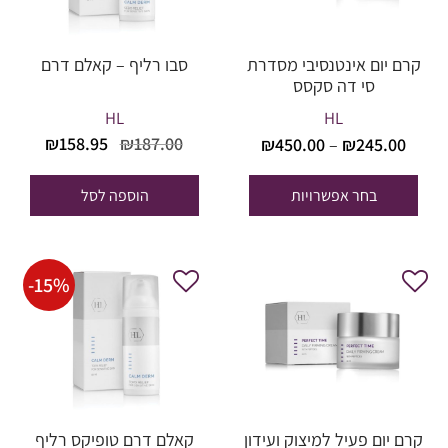
קרם יום אינטנסיבי מסדרת
סבו רליף – קאלם דרם
סי דה סקסס
HL
HL
טווח
המחיר
המחי
₪
158.95
₪
187.00
₪
450.00
–
₪
245.00
מחירים:
המקורי
הנוכח
היה:
הוא:
בחר אפשרויות
הוספה לסל
עד
58.95.
₪187.00.
-
15
%
קרם יום פעיל למיצוק ועידון
קאלם דרם טופיקס רליף