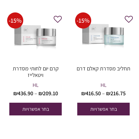
-
15
%
-
15
%
תחליב מסדרת קאלם דרם
קרם יום לחותי מסדרת
ויטאלייז
HL
HL
טווח
טווח
₪
436.90
–
₪
209.10
₪
416.50
–
₪
216.75
מחירים:
מחירים
בחר אפשרויות
בחר אפשרויות
עד
עד