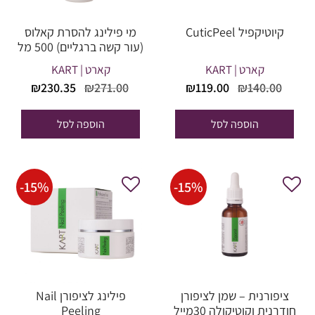
קיוטיקפיל CuticPeel
מי פילינג להסרת קאלוס
(עור קשה ברגליים) 500 מל
קארט | KART
קארט | KART
המחיר
המחיר
המחיר
המחי
₪
230.35
₪
271.00
₪
119.00
₪
140.00
המקורי
הנוכחי
המקורי
הנוכח
היה:
הוא:
היה:
הוא:
הוספה לסל
הוספה לסל
30.35.
₪271.00.
₪119.00.
₪140.00.
-
15
%
-
15
%
ציפורנית – שמן לציפורן
פילינג לציפורן Nail
חודרנית וקוטיקולה 30מייל
Peeling