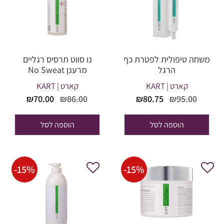
משחה טיפולית לפטרת כף
נו סווט תרסיס רגליים
הרגל
מרענן No Sweat
קארט | KART
קארט | KART
המחיר
המחיר
המחיר
המחיר
₪
70.00
₪
86.00
₪
80.75
₪
95.00
המקורי
הנוכחי
המקורי
הנוכחי
היה:
הוא:
היה:
הוא:
הוספה לסל
הוספה לסל
₪70.00.
₪86.00.
₪80.75.
₪95.00.
-
15
%
-
15
%