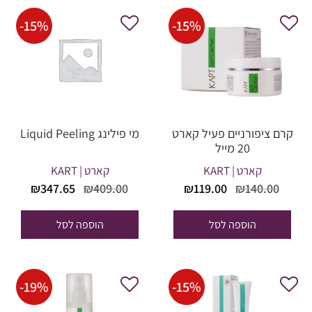
-
15
%
-
15
%
קרם ציפורניים פעיל קארט
מי פילינג Liquid Peeling
20 מייל
קארט | KART
קארט | KART
המחיר
המחיר
המחיר
המחי
₪
347.65
₪
409.00
₪
119.00
₪
140.00
המקורי
הנוכחי
המקורי
הנוכח
היה:
הוא:
היה:
הוא:
הוספה לסל
הוספה לסל
47.65.
₪409.00.
₪119.00.
₪140.00.
-
19
%
-
15
%