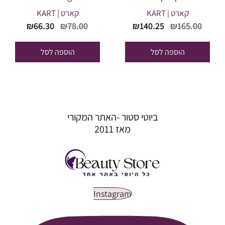
קארט | KART
קארט | KART
המחיר
המחיר
המחיר
המחיר
₪
66.30
₪
78.00
₪
140.25
₪
165.00
המקורי
הנוכחי
המקורי
הנוכחי
היה:
הוא:
היה:
הוא:
הוספה לסל
הוספה לסל
₪66.30.
₪78.00.
₪140.25.
₪165.00.
ביוטי סטור -האתר המקורי
מאז 2011
Instagram