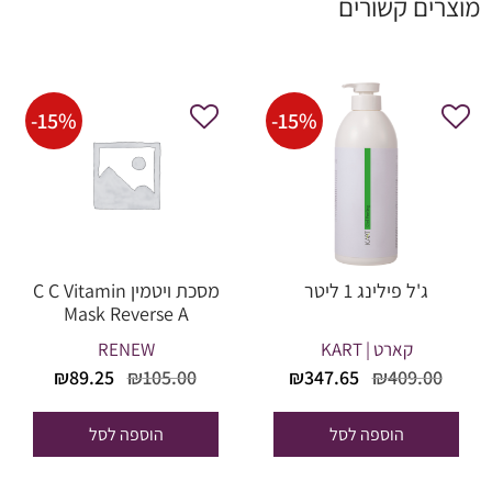
מוצרים קשורים
-
15
%
-
15
%
ג'ל פילינג 1 ליטר
מסכת ויטמין C C Vitamin
Mask Reverse A
קארט | KART
RENEW
המחיר
המחיר
המחיר
המחיר
₪
89.25
₪
105.00
₪
347.65
₪
409.00
המקורי
הנוכחי
המקורי
הנוכחי
היה:
הוא:
היה:
הוא:
הוספה לסל
הוספה לסל
₪89.25.
₪105.00.
₪347.65.
₪409.00.