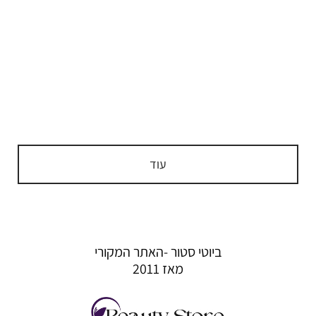
בעולם הקוסמטיקה המתפתח ללא הרף, מגמות באות וחולפות,
אך נראה כי קטגוריה אחת זוכה לעדנה מחודשת ולמעמד של
כבוד – השמנים. מה שהיה נתפס בעבר כמרכיב כבד ושומני
שמתאים רק לעור יבש במיוחד, הפך בשנים האחרונות לאבן יסוד
בשגרות טיפוח מגוונות, חוצה סוגי עור וגילאים. מהו סוד הקסם של
השמנים, […]
עוד
ביוטי סטור -האתר המקורי
מאז 2011