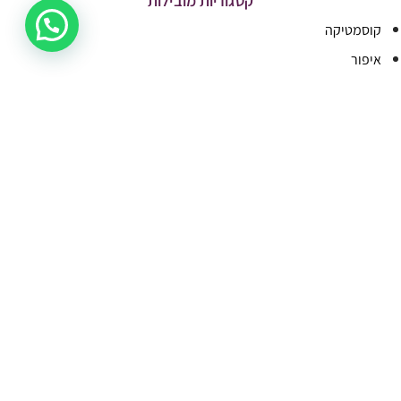
קטגוריות מובילות
קוסמטיקה
איפור
הסרת שיער
בישום וטיפוח
פדיקור
מבצעים
ציפורניים
ריהוט ומכשור
איפור קבוע
מותגים
שירות לקוחות
טל. 054-8001211