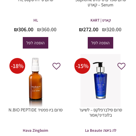
Serum – קארט
קארט | KART
HL
המחיר
המחיר
המחיר
המחי
₪
306.00
₪
360.00
₪
272.00
₪
320.00
המקורי
הנוכחי
המקורי
הנוכח
היה:
הוא:
היה:
הוא:
הוספה לסל
הוספה לסל
06.00.
₪360.00.
₪272.00.
₪320.00.
-
18
%
-
15
%
סרום סילברפלקס – לשיער
סרום ביו פפטיד N.BIO PEPTIDE
בלונדיני/אפור
לה ביוטה La Beaute
Hava Zingboim