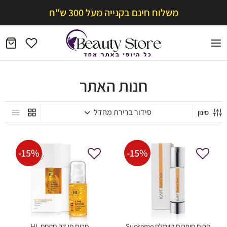
משלוח חינם בקנייה מעל 300 ש"ח
חנות האתר
סינון
-
15
%
-
15
%
סרום סופרים טיימלס Supreme
סרום סי דה סקסס HL