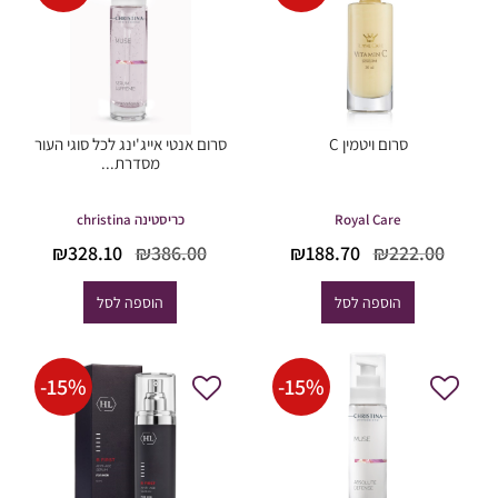
סרום ויטמין C
סרום אנטי אייג'ינג לכל סוגי העור
מסדרת...
Royal Care
כריסטינה christina
המחיר
המחיר
המחיר
המחי
₪
328.10
₪
386.00
₪
188.70
₪
222.00
המקורי
הנוכחי
המקורי
הנוכח
היה:
הוא:
היה:
הוא:
הוספה לסל
הוספה לסל
28.10.
₪386.00.
₪188.70.
₪222.00.
-
15
%
-
15
%