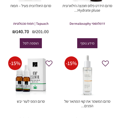
סרום הידרט פלוס חומצה הילארונית
סרום היאלרונית פעיל – תפוח
Hydrate pluse...
דרמלוסופי Dermalosophy
Tapuach | תפוח טכנולוגיות
המחיר
המחי
₪
140.70
₪
201.00
המקורי
הנוכח
היה:
הוא:
מידע נוסף
הוספה לסל
40.70.
₪201.00.
-
15
%
-
15
%
סרום המשמר את קווי המתאר של
סרום המפ לעור יבש
הפנים...