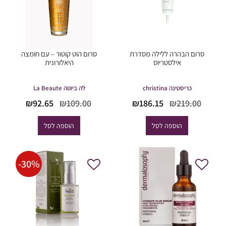
סרום הבהרה ללילה מסדרת
סרום הוט קוטור – עם חומצה
אילסטריוס
היאלורונית
כריסטינה christina
לה ביוטה La Beaute
המחיר
המחיר
המחיר
המחיר
₪
92.65
₪
109.00
₪
186.15
₪
219.00
המקורי
הנוכחי
המקורי
הנוכחי
היה:
הוא:
היה:
הוא:
הוספה לסל
הוספה לסל
₪92.65.
₪109.00.
₪186.15.
₪219.00.
-
30
%