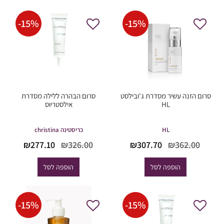
-
15
%
-
15
%
סרום הזנה עשיר מסדרת ג'ובילסט
סרום הבהרה ללילה מסדרת
HL
אילסטריוס
HL
כריסטינה christina
המחיר
המחיר
המחיר
המחי
₪
277.10
₪
326.00
₪
307.70
₪
362.00
המקורי
הנוכחי
המקורי
הנוכח
היה:
הוא:
היה:
הוא:
הוספה לסל
הוספה לסל
77.10.
₪326.00.
₪307.70.
₪362.00.
-
15
%
-
15
%