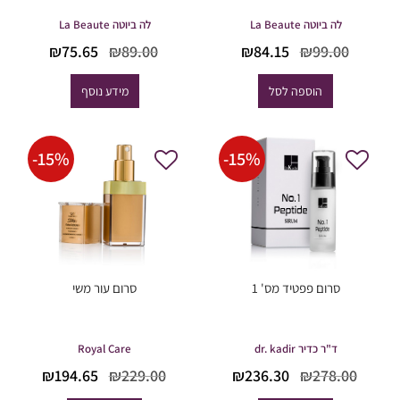
לה ביוטה La Beaute
לה ביוטה La Beaute
המחיר
המחיר
המחיר
המחיר
₪
75.65
₪
89.00
₪
84.15
₪
99.00
המקורי
הנוכחי
המקורי
הנוכחי
היה:
הוא:
היה:
הוא:
הוספה לסל
מידע נוסף
₪75.65.
₪89.00.
₪84.15.
₪99.00.
-
15
%
-
15
%
סרום פפטיד מס' 1
סרום עור משי
ד"ר כדיר dr. kadir
Royal Care
המחיר
המחיר
המחיר
המחי
₪
194.65
₪
229.00
₪
236.30
₪
278.00
המקורי
הנוכחי
המקורי
הנוכח