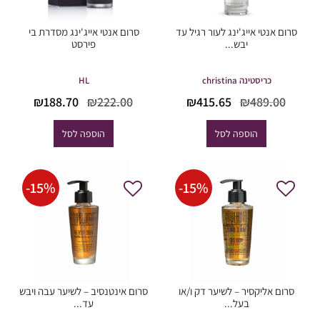
סרום אנטי אייג'ינג לעור רגיל עד
סרום אנטי אייג'ינג מסדרת בי
יבש...
פירסט
כריסטינה christina
HL
המחיר
המחיר
המחיר
המחי
₪
188.70
₪
222.00
₪
415.65
₪
489.00
המקורי
הנוכחי
המקורי
הנוכח
היה:
הוא:
היה:
הוא:
הוספה לסל
הוספה לסל
88.70.
₪222.00.
₪415.65.
₪489.00.
-
15
%
-
15
%
סרום אליקסיר – לשיער דק ו/או
סרום אינטנסיב – לשיער עבה ויבש
בעל...
עד...