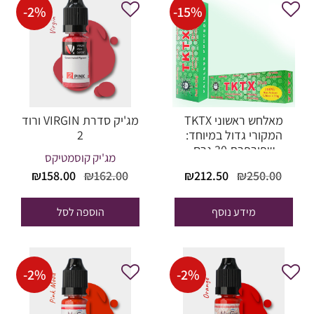
-
2
%
-
15
%
מאלחש ראשוני TKTX
מג'יק סדרת VIRGIN ורוד
המקורי גדול במיוחד:
2
שפורפרת 30 גרם
מג'יק קוסמטיקס
המחיר
המחיר
המחיר
המחי
₪
158.00
₪
162.00
₪
212.50
₪
250.00
המקורי
הנוכחי
המקורי
הנוכח
היה:
הוא:
היה:
הוא:
מידע נוסף
הוספה לסל
58.00.
₪162.00.
₪212.50.
₪250.00.
-
2
%
-
2
%