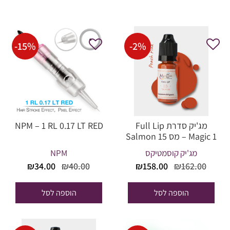
-
15
%
-
2
%
מג'יק סדרת Full Lip
NPM – 1 RL 0.17 LT RED
Magic 1 – מס 15 Salmon
מג'יק קוסמטיקס
NPM
המחיר
המחיר
המחיר
המחיר
₪
34.00
₪
40.00
₪
158.00
₪
162.00
המקורי
הנוכחי
המקורי
הנוכחי
היה:
הוא:
היה:
הוא:
הוספה לסל
הוספה לסל
₪34.00.
₪40.00.
₪158.00.
₪162.00.