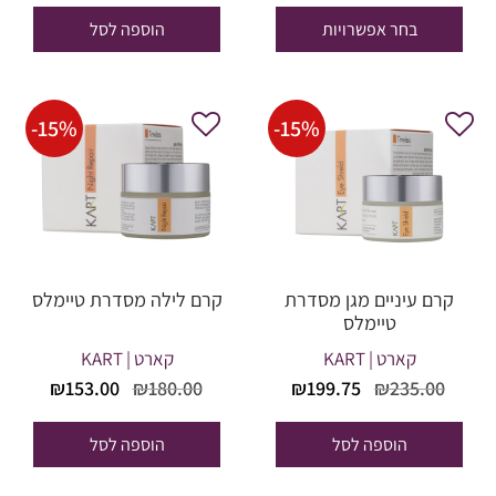
היה:
הוא:
בחר אפשרויות
הוספה לסל
עד
72.00.
₪320.00.
-
15
%
-
15
%
קרם עיניים מגן מסדרת
קרם לילה מסדרת טיימלס
טיימלס
קארט | KART
קארט | KART
המחיר
המחיר
המחיר
המחי
₪
153.00
₪
180.00
₪
199.75
₪
235.00
המקורי
הנוכחי
המקורי
הנוכח
היה:
הוא:
היה:
הוא:
הוספה לסל
הוספה לסל
53.00.
₪180.00.
₪199.75.
₪235.00.