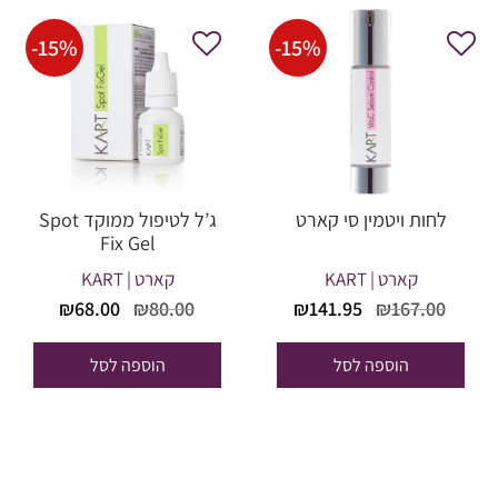
-
15
%
-
15
%
לחות ויטמין סי קארט
ג’ל לטיפול ממוקד Spot
Fix Gel
קארט | KART
קארט | KART
המחיר
המחיר
המחיר
המחיר
₪
68.00
₪
80.00
₪
141.95
₪
167.00
המקורי
הנוכחי
המקורי
הנוכחי
היה:
הוא:
היה:
הוא:
הוספה לסל
הוספה לסל
₪68.00.
₪80.00.
₪141.95.
₪167.00.