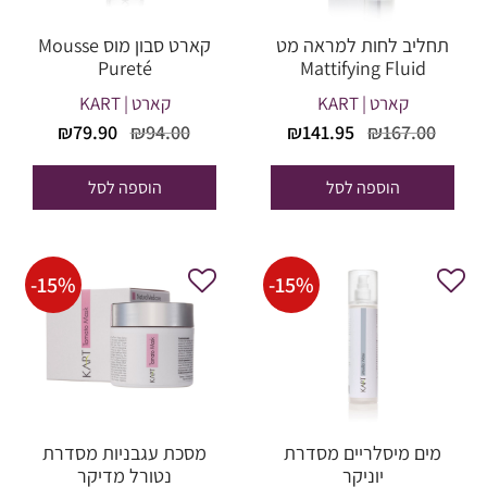
תחליב לחות למראה מט
קארט סבון מוס Mousse
Pureté
Mattifying Fluid
קארט | KART
קארט | KART
המחיר
המחיר
המחיר
המחיר
₪
79.90
₪
94.00
₪
141.95
₪
167.00
המקורי
הנוכחי
המקורי
הנוכחי
היה:
הוא:
היה:
הוא:
הוספה לסל
הוספה לסל
₪79.90.
₪94.00.
₪141.95.
₪167.00.
-
15
%
-
15
%
מים מיסלריים מסדרת
מסכת עגבניות מסדרת
יוניקר
נטורל מדיקר