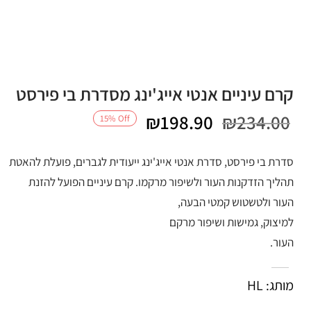
קרם עיניים אנטי אייג'ינג מסדרת בי פירסט
המחיר
המחיר
₪
198.90
₪
234.00
15
%
Off
המקורי
הנוכחי
סדרת בי פירסט, סדרת אנטי אייג'ינג ייעודית לגברים, פועלת להאטת
היה:
הוא:
תהליך הזדקנות העור ולשיפור מרקמו. קרם עיניים הפועל להזנת
העור ולטשטוש קמטי הבעה,
₪198.90.
₪234.00.
למיצוק, גמישות ושיפור מרקם
העור.
מותג: HL