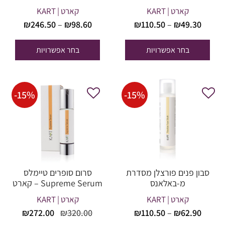
קארט | KART
קארט | KART
טווח
טווח
₪
246.50
–
₪
98.60
₪
110.50
–
₪
49.30
מחירים:
מחירים
בחר אפשרויות
בחר אפשרויות
עד
עד
-
15
%
-
15
%
סבון פנים פורצלן מסדרת
סרום סופרים טיימלס
מ-באלאנס
Supreme Serum – קארט
קארט | KART
קארט | KART
טווח
המחיר
המחי
₪
272.00
₪
320.00
₪
110.50
–
₪
62.90
מחירים:
המקורי
הנוכח