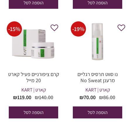
הוספה לסל
הוספה לסל
21.60.
₪496.00.
₪230.35.
₪271.00.
-
15
%
-
19
%
נו סווט תרסיס רגליים
קרם ציפורניים פעיל קארט
מרענן No Sweat
20 מייל
קארט | KART
קארט | KART
המחיר
המחיר
המחיר
המחי
₪
119.00
₪
140.00
₪
70.00
₪
86.00
המקורי
הנוכחי
המקורי
הנוכח
היה:
הוא:
היה:
הוא:
הוספה לסל
הוספה לסל
19.00.
₪140.00.
₪70.00.
₪86.00.