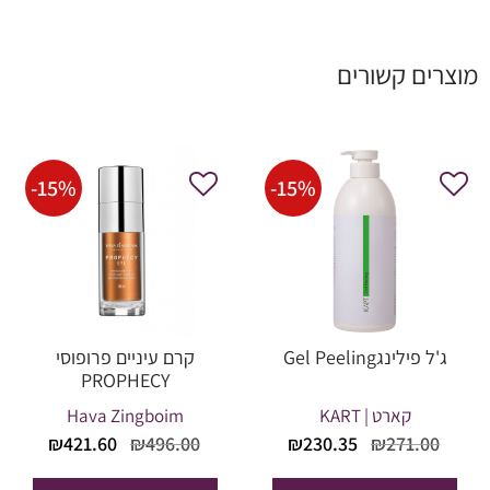
מוצרים קשורים
-
15
%
-
15
%
ג'ל פילינגGel Peeling
קרם עיניים פרופוסי
PROPHECY
קארט | KART
Hava Zingboim
המחיר
המחיר
המחיר
המחי
₪
421.60
₪
496.00
₪
230.35
₪
271.00
המקורי
הנוכחי
המקורי
הנוכח
היה:
הוא:
היה:
הוא: