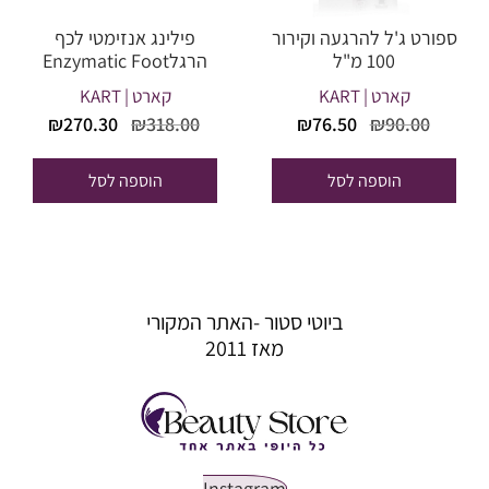
ספורט ג'ל להרגעה וקירור
פילינג אנזימטי לכף
100 מ"ל
הרגלEnzymatic Foot
Peeling
קארט | KART
קארט | KART
המחיר
המחיר
המחיר
המחי
₪
270.30
₪
318.00
₪
76.50
₪
90.00
המקורי
הנוכחי
המקורי
הנוכח
היה:
הוא:
היה:
הוא:
הוספה לסל
הוספה לסל
70.30.
₪318.00.
₪76.50.
₪90.00.
ביוטי סטור -האתר המקורי
מאז 2011
Instagram