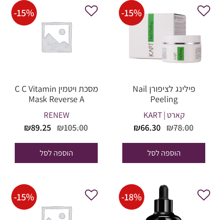
-
15
%
-
15
%
פילינג לציפורן Nail
מסכת ויטמין C C Vitamin
Mask Reverse A
Peeling
קארט | KART
RENEW
המחיר
המחיר
המחיר
המחיר
₪
89.25
₪
105.00
₪
66.30
₪
78.00
המקורי
הנוכחי
המקורי
הנוכחי
היה:
הוא:
היה:
הוא:
הוספה לסל
הוספה לסל
₪89.25.
₪105.00.
₪66.30.
₪78.00.
-
15
%
-
18
%