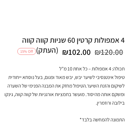
4 אמפולות קרטין 60 שניות קווה קווה
(העתק)
המחיר
המחיר
₪
102.00
₪
120.00
15
%
Off
המקורי
הנוכחי
תכולה: 4 אמפולות – כל אחת 10 מ"ל
היה:
הוא:
טיפול אינטנסיבי לשיער יבש, יבש מאוד ופגום, בעל נוסחא ייחודית
לשיקום והזנת השיער.הטיפול מחזק את המבנה הפנימי של השערה
₪102.00.
₪120.00.
ומשקם אותה מהיסוד. מועשר בתמציות אורגניות של קווה קווה, גינקו
בילובה ורוזמרין.
התמונה להמחשה בלבד*