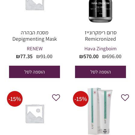
סרום רימקרונייז
מסכת הבהרה
Depigmenting Mask
Remicronized
RENEW
Hava Zingboim
המחיר
המחיר
המחיר
המחיר
₪
77.35
₪
91.00
₪
570.00
₪
696.00
המקורי
הנוכחי
המקורי
הנוכחי
היה:
הוא:
היה:
הוא:
הוספה לסל
הוספה לסל
₪77.35.
₪91.00.
₪570.00.
₪696.00.
-
15
%
-
15
%