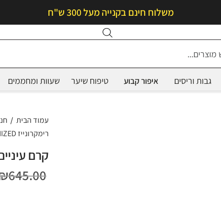
משלוח חינם בקנייה מעל 300 ש"ח
Products
search
גבות וריסים
טיפוח שיער
שעוות ומחממים
איפור קבוע
עמוד הבית
/
חנ
רימקרונייז REMICRONIZED
קרם עיניים רימקר
₪
645.00