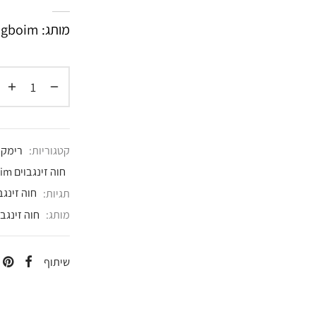
מותג: Hava Zingboim
קטגוריות:
רימקרונייז D
חוה זינגבוים Hava Zingboim
תגיות:
חוה זינגב
מותג:
חוה זינגבו
שיתוף