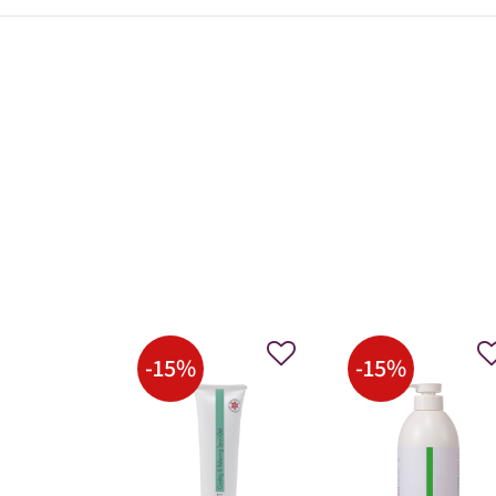
-
15
%
-
15
%