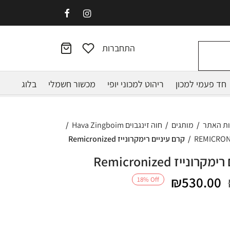
התחברות
חד פעמי למכון
ריהוט למכוני יופי
מכשור חשמלי
בלוג
ות האתר
/
מותגים
/
חוה זינגבוים Hava Zingboim
/
/
קרם עיניים רימקרונייז Remicronized
ונייז Remicronized
המחיר
המחיר
₪
530.00
18
%
Off
המקורי
הנוכחי
היה:
הוא: