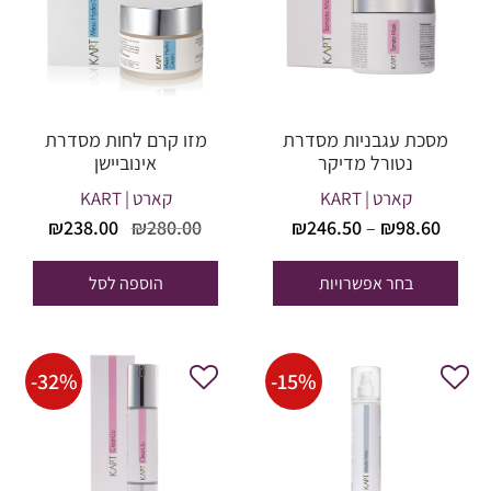
מסכת עגבניות מסדרת
מזו קרם לחות מסדרת
נטורל מדיקר
אינוביישן
קארט | KART
קארט | KART
טווח
המחיר
המחי
₪
238.00
₪
280.00
₪
246.50
–
₪
98.60
מחירים:
המקורי
הנוכח
היה:
הוא:
בחר אפשרויות
הוספה לסל
עד
38.00.
₪280.00.
-
32
%
-
15
%