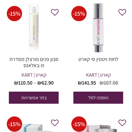
-
15
%
-
15
%
לחות ויטמין סי קארט
סבון פנים פורצלן מסדרת
מ-באלאנס
קארט | KART
קארט | KART
טווח
המחיר
המחיר
₪
141.95
₪
167.00
₪
110.50
–
₪
62.90
מחירים
המקורי
הנוכחי
היה:
הוא:
הוספה לסל
בחר אפשרויות
עד
₪141.95.
₪167.00.
-
15
%
-
15
%