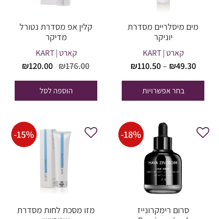
מים מיסלריים מסדרת
קלין אפ מסדרת נטורל
יוניקר
מדיקר
קארט | KART
קארט | KART
טווח
המחיר
המחי
₪
120.00
₪
176.00
₪
110.50
–
₪
49.30
מחירים:
המקורי
הנוכח
היה:
הוא:
בחר אפשרויות
הוספה לסל
עד
20.00.
₪176.00.
-
15
%
-
18
%
סרום רימקרונייז
מזו מסכת לחות מסדרת