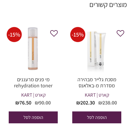
מוצרים קשורים
-
15
%
-
15
%
מסכת גלייר מבהירה
מי פנים מרעננים
מסדרת מ-באלאנס
rehydration toner
קארט | KART
קארט | KART
המחיר
המחיר
המחיר
המחיר
₪
76.50
₪
90.00
₪
202.30
₪
238.00
המקורי
הנוכחי
המקורי
הנוכחי
היה:
הוא:
היה:
הוא:
הוספה לסל
הוספה לסל
₪76.50.
₪90.00.
₪202.30.
₪238.00.