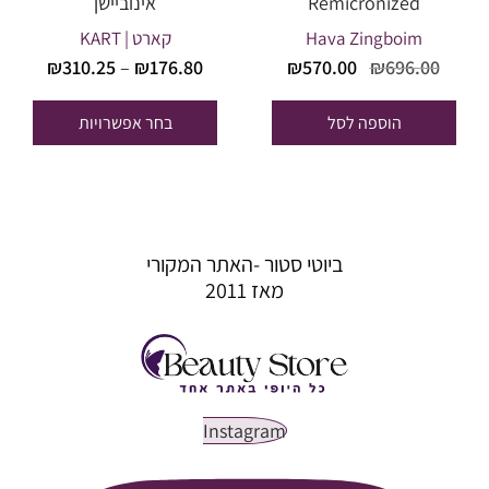
Remicronized
אינוביישן
Hava Zingboim
קארט | KART
טווח
המחיר
המחיר
₪
570.00
₪
696.00
₪
310.25
–
₪
176.80
מחירים
המקורי
הנוכחי
היה:
הוא:
הוספה לסל
בחר אפשרויות
עד
₪570.00.
₪696.00.
ביוטי סטור -האתר המקורי
מאז 2011
Instagram