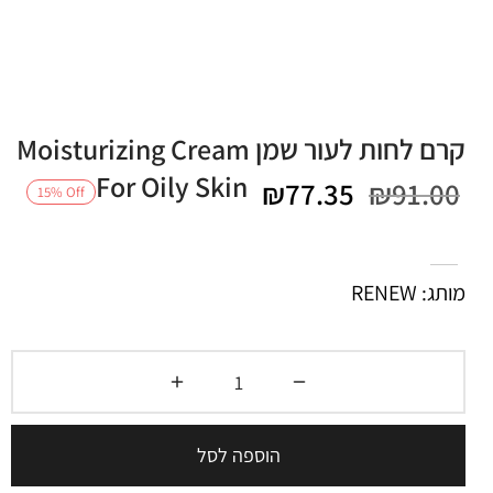
קרם לחות לעור שמן Moisturizing Cream
For Oily Skin
המחיר
המחיר
₪
77.35
₪
91.00
15
%
Off
המקורי
הנוכחי
היה:
הוא:
מותג: RENEW
₪77.35.
₪91.00.
הוספה לסל