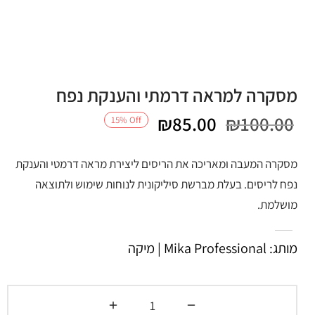
מסקרה למראה דרמתי והענקת נפח
המחיר
המחיר
₪
85.00
₪
100.00
15
%
Off
המקורי
הנוכחי
מסקרה המעבה ומאריכה את הריסים ליצירת מראה דרמטי והענקת
היה:
הוא:
נפח לריסים. בעלת מברשת סיליקונית לנוחות שימוש ולתוצאה
מושלמת.
₪85.00.
₪100.00.
מותג: Mika Professional | מיקה