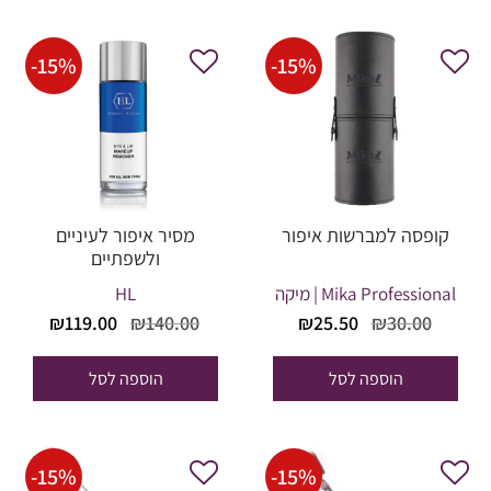
-
15
%
-
15
%
קופסה למברשות איפור
מסיר איפור לעיניים
ולשפתיים
Mika Professional | מיקה
HL
המחיר
המחיר
המחיר
המחי
₪
119.00
₪
140.00
₪
25.50
₪
30.00
המקורי
הנוכחי
המקורי
הנוכח
היה:
הוא:
היה:
הוא:
הוספה לסל
הוספה לסל
19.00.
₪140.00.
₪25.50.
₪30.00.
-
15
%
-
15
%