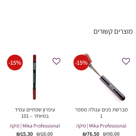
מוצרים קשורים
-
15
%
-
15
%
מברשת פנים עגולה מספר
עיפרון שפתיים עמיד
1
במיוחד – 101
Mika Professional | מיקה
Mika Professional | מיקה
המחיר
המחיר
המחיר
המחיר
₪
15.30
₪
18.00
₪
76.50
₪
90.00