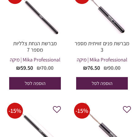
מברשת פנים זוויתית מספר
מברשת הנחת צלליות
3
מספר 7
Mika Professional | מיקה
Mika Professional | מיקה
המחיר
המחיר
המחיר
המחיר
₪
59.50
₪
70.00
₪
76.50
₪
90.00
המקורי
הנוכחי
המקורי
הנוכחי
היה:
הוא:
היה:
הוא:
הוספה לסל
הוספה לסל
₪59.50.
₪70.00.
₪76.50.
₪90.00.
-
15
%
-
15
%