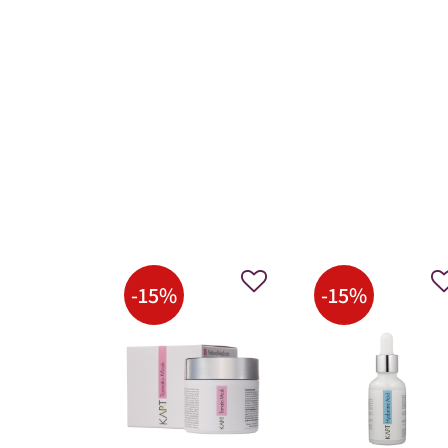
-
15
%
-
15
%