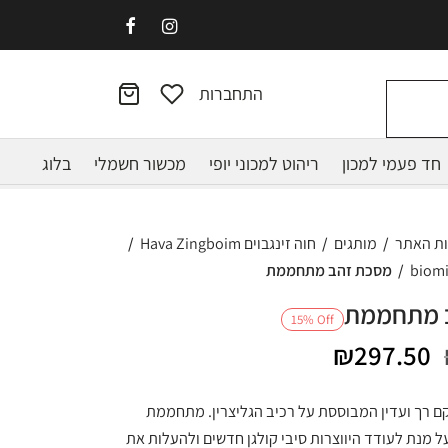
התחברות
חד פעמי למכון
ריהוט למכוני יופי
מכשור חשמלי
בלוג
ות האתר
/
מותגים
/
חוה זינגבוים Hava Zingboim
/
/
מסכת זהב מתחממת
 מתחממת
15
%
Off
המחיר
המחיר
₪
297.50
המקורי
הנוכחי
 רך ועדין המבוססת על רכיב הגליצרין. מתחממת
היה:
הוא:
ל מנת לעודד היווצרות סיבי קולגן חדשים ולהעלות את