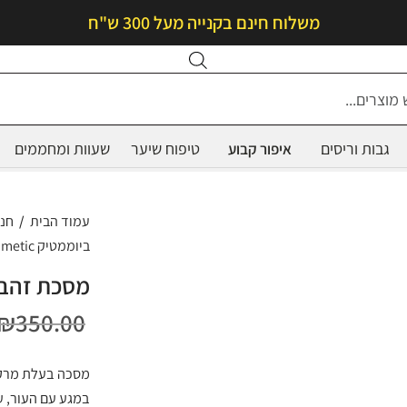
משלוח חינם בקנייה מעל 300 ש"ח
Products
search
גבות וריסים
טיפוח שיער
שעוות ומחממים
איפור קבוע
עמוד הבית
/
חנ
ביוממטיק biomimetic
מסכת זהב
₪
350.00
מסכה בעלת מרקם
במגע עם העור, ע