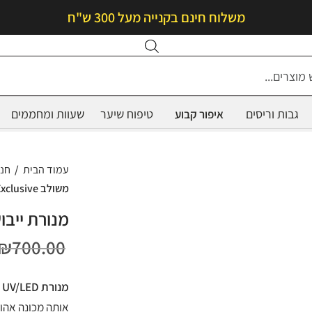
משלוח חינם בקנייה מעל 300 ש"ח
Products
search
גבות וריסים
טיפוח שיער
שעוות ומחממים
איפור קבוע
עמוד הבית
/
חנ
משולב DSI Exclusive – נטען
מנורת ייבוש משולב ve
₪
700.00
מנורת UV/LED מקצועית 60w DSI Exclus 0 –
אותה מכונה אהוב