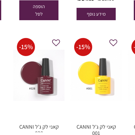
הוא:
היה:
הוא:
המקורי
הנוכחי
הוספה
₪24.65.
₪29.00.
₪24.65.
היה:
הוא:
מידע נוסף
לסל
₪24.65.
₪29.00.
-
15
%
-
15
%
C
קאני לק ג'ל CANNI
קאני לק ג'ל CANNI
028
001