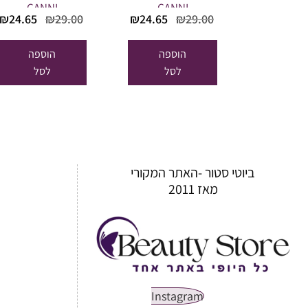
CANNI
CANNI
המחיר
המחיר
המחיר
₪
24.65
₪
29.00
₪
24.65
₪
29.00
המקורי
הנוכחי
המקורי
היה:
הוא:
היה:
הוספה
הוספה
₪29.00.
₪24.65.
₪29.00.
לסל
לסל
ביוטי סטור -האתר המקורי
מאז 2011
Instagram