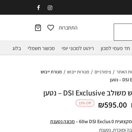
התחברות
חד פעמי למכון
ריהוט למכוני יופי
מכשור חשמלי
בלוג
ות האתר
/
ציפורניים
/
מנורות ייבוש
/
מנורת ייבוש
DSI Exclusi – נטען
המחיר
המחיר
₪
595.00
15
%
Off
המקורי
הנוכחי
מכונה נטענת
היה:
הוא:
ה ומוכרת, נטענת