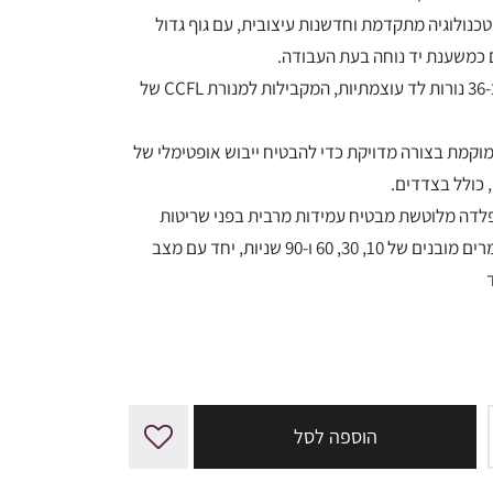
נולוגיה מתקדמת וחדשנות עיצובית, עם גוף גדול
₪595.00.
₪700.00.
 כמשענת יד נוחה בעת העבודה.
המכשיר מצויד ב-36 נורות לד עוצמתיות, המקבילות למנורת CCFL של
וקמת בצורה מדויקת כדי להבטיח ייבוש אופטימלי של
, כולל בצדדים.
לדה מלוטשת מבטיח עמידות מרבית בפני שריטות
וקלות בניקוי,טיימרים מובנים של 10, 30, 60 ו-90 שניות, יחד עם מצב
הוספה לסל