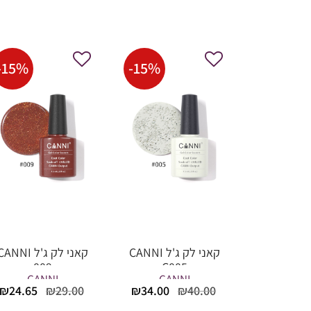
-
15
%
-
15
%
קאני לק ג'ל CANNI
קאני לק ג'ל ANNI
009
C005
CANNI
CANNI
המחיר
המחיר
המחיר
₪
24.65
₪
29.00
₪
34.00
₪
40.00
המקורי
הנוכחי
המקורי