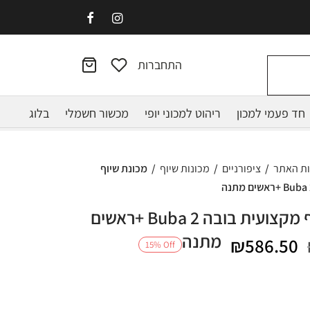
התחברות
חד פעמי למכון
ריהוט למכוני יופי
מכשור חשמלי
בלוג
ות האתר
/
ציפורניים
/
מכונות שיוף
/
מכונת שיוף
מכונת שיוף מקצועית בובה Buba 2 +ראשים
מתנה
המחיר
המחיר
₪
586.50
15
%
Off
המקורי
הנוכחי
היה:
הוא: