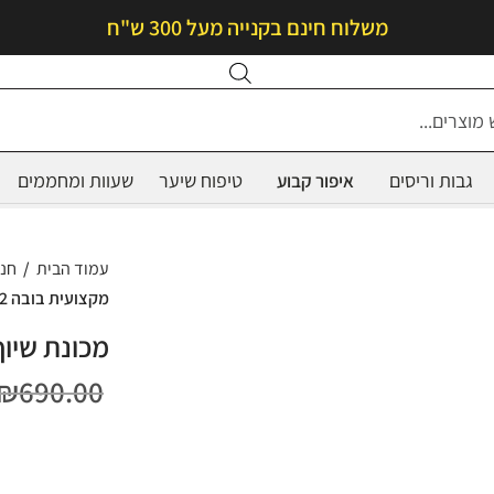
משלוח חינם בקנייה מעל 300 ש"ח
Products
search
גבות וריסים
טיפוח שיער
שעוות ומחממים
איפור קבוע
עמוד הבית
/
חנ
מקצועית בובה Buba 2 +ראשים מתנה
₪
690.00