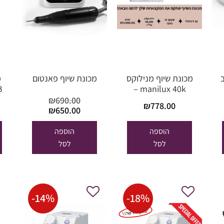
מכונת שיוף מנילוקס
מכונת שיוף פאנטום
מ
manilux 40k –
לבחירה 3 צבעים:
ה
₪
690.00
₪
778.00
שחור /לבן / ורוד
מחיר
המחיר
המחיר
₪
650.00
כחי הוא:
המקורי
הנוכחי
₪7,000.
היה:
הוא:
הוספה
הוספה
₪650.00.
₪690.00.
לסל
לסל
-
14
%
-
18
%