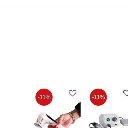
-
11
%
-
11
%