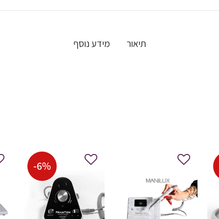
תיאור
מידע נוסף
-
6
%