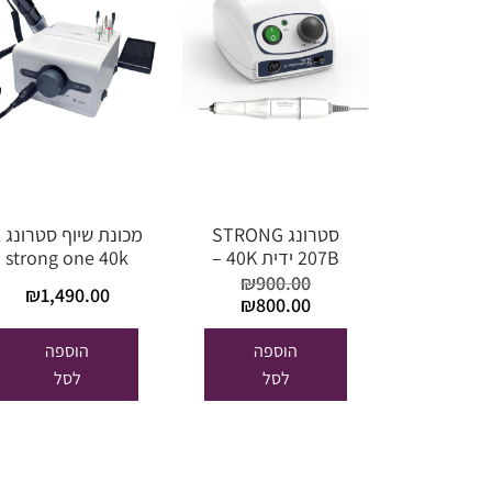
סטרונג STRONG
מכ
207B ידית 40K –
strong one 40k
מקורית יבואן מורשה
₪
900.00
₪
1,490.00
המחיר
המחיר
₪
800.00
המקורי
הנוכחי
היה:
הוא:
הוספה
הוספה
₪800.00.
₪900.00.
לסל
לסל