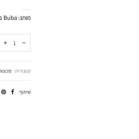
מותג: Buba בובה
קטגוריה:
מכונות
שיתוף