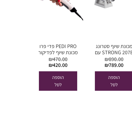
כונת שיוף סטרונג
PEDI PRO פדי פרו
STRONG 207B עם
מכונת שיוף לפדיקור
ידית הקלה מקורית
+ 60 משייפים ח"פ
₪
470.00
₪
890.00
-יבואן מורשה
המחיר
המחיר
המחיר
המחיר
₪
420.00
₪
789.00
המקורי
הנוכחי
המקורי
הנוכחי
היה:
הוא:
היה:
הוא:
הוספה
הוספה
₪420.00.
₪470.00.
₪789.00.
₪890.00.
לסל
לסל