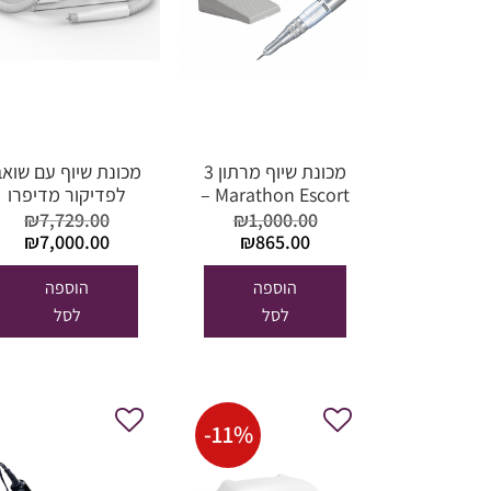
מכונת שיוף מרתון 3
מכונת שיוף עם שואב
Marathon Escort –
לפדיקור מדיפרו
ידית כסופה קלה
MEDIRPO Touch
₪
7,729.00
₪
1,000.00
המחיר
המחיר
המחיר
ה
₪
7,000.00
₪
865.00
המקורי
הנוכחי
המקורי
הנו
היה:
הוא:
היה:
00.
הוספה
הוספה
₪7,729.00.
₪865.00.
₪1,000.00.
לסל
לסל
-
11
%