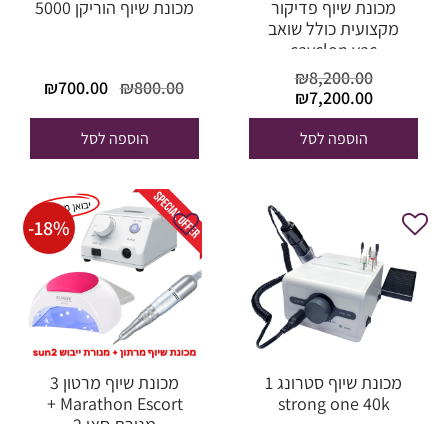
מכונת שיוף פדיקור
מכונת שיוף הוריקן 5000
מקצועית כולל שואב
cayclon vac
₪
8,200.00
המחיר
המחי
₪
700.00
₪
800.00
המחיר
המחיר
₪
7,200.00
המקורי
הנוכח
המקורי
הנוכחי הוא:
היה:
הוא:
היה:
₪7,200.00.
הוספה לסל
הוספה לסל
00.00.
₪800.00.
₪8,200.00.
-
18
%
מכונת שיוף סטרונג 1
מכונת שיוף מרטון 3
Marathon Escort +
strong one 40k
מנורת סאן 2