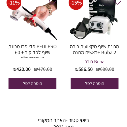
-
11
%
-
15
%
מכונת שיוף מקצועית בובה
PEDI PRO פדי פרו מכונת
Buba 2 +ראשים מתנה
שיוף לפדיקור + 60
משייפים ח"פ
Buba בובה
המחיר
המחיר
המחיר
המחי
₪
420.00
₪
470.00
₪
586.50
₪
690.00
המקורי
הנוכחי
המקורי
הנוכח
היה:
הוא:
היה:
הוא:
הוספה לסל
הוספה לסל
20.00.
₪470.00.
₪586.50.
₪690.00.
ביוטי סטור -האתר המקורי
מאז 2011