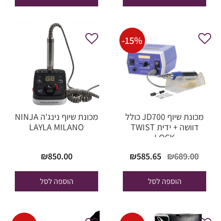
50.00.
₪690.00.
₪789.00.
₪890.00.
-
15
%
מכונת שיוף JD700 כולל
מכונת שיוף נינג'ה NINJA
דוושה + ידית TWIST
LAYLA MILANO
LOCK
המחיר
המחיר
₪
585.65
₪
689.00
₪
850.00
המקורי
הנוכחי
היה:
הוא:
הוספה לסל
הוספה לסל
₪585.65.
₪689.00.