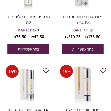
מזו מסכת לחות מסדרת
מי פנים מסדרת קליר אנד
אינוביישן
מט
קארט | KART
קארט | KART
טווח
טווח
₪
76.50
–
₪
42.50
₪
310.25
–
₪
176.80
מחירים:
מחירים:
בחר אפשרויות
בחר אפשרויות
עד
עד
-
15
%
-
15
%
סרום סופרים טיימלס
קרם אנטי אייג׳ינג מסדרת