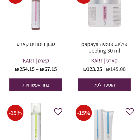
פילינג פפאיה papaya
סבון רימונים קארט
peeling 30 ml
קארט | KART
קארט | KART
טווח
המחיר
המחיר
₪
123.25
₪
145.00
₪
254.15
–
₪
67.15
מחירים
המקורי
הנוכחי
היה:
הוא:
הוספה לסל
בחר אפשרויות
עד
₪123.25.
₪145.00.
-
15
%
-
15
%