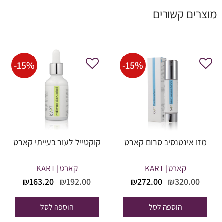
מוצרים קשורים
-
15
%
-
15
%
מזו אינטנסיב סרום קארט
קוקטייל לעור בעייתי קארט
קארט | KART
קארט | KART
המחיר
המחיר
המחיר
המחי
₪
163.20
₪
192.00
₪
272.00
₪
320.00
המקורי
הנוכחי
המקורי
הנוכח
היה:
הוא:
היה:
הוא:
הוספה לסל
הוספה לסל
63.20.
₪192.00.
₪272.00.
₪320.00.