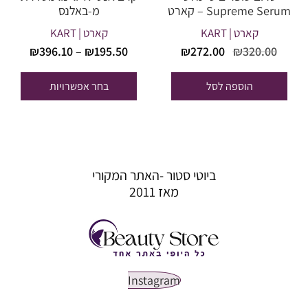
Supreme Serum – קארט
מ-באלנס
קארט | KART
קארט | KART
טווח
המחיר
המחיר
₪
272.00
₪
320.00
₪
396.10
–
₪
195.50
מחירים
המקורי
הנוכחי
היה:
הוא:
הוספה לסל
בחר אפשרויות
עד
₪272.00.
₪320.00.
ביוטי סטור -האתר המקורי
מאז 2011
Instagram