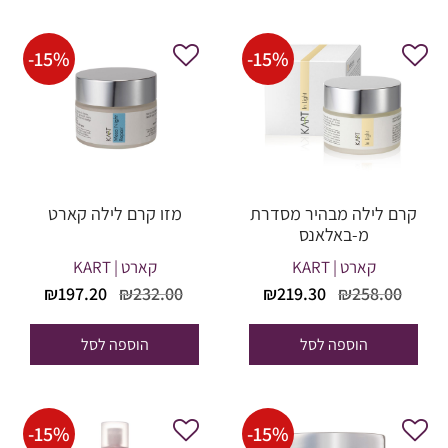
-
15
%
-
15
%
קרם לילה מבהיר מסדרת
מזו קרם לילה קארט
מ-באלאנס
קארט | KART
קארט | KART
המחיר
המחיר
המחיר
המחי
₪
197.20
₪
232.00
₪
219.30
₪
258.00
המקורי
הנוכחי
המקורי
הנוכח
היה:
הוא:
היה:
הוא:
הוספה לסל
הוספה לסל
97.20.
₪232.00.
₪219.30.
₪258.00.
-
15
%
-
15
%