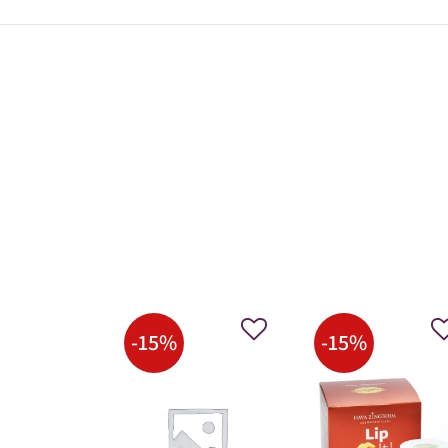
-
15
%
-
15
%