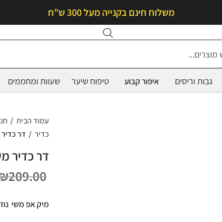
משלוח חינם בקנייה מעל 300 ש"ח
Products
search
גבות וריסים
טיפוח שיער
שעוות ומחממים
איפור קבוע
עמוד הבית
/
חנ
כדיר
/
דר כדיר מי
דר כדיר מיי
₪
209.00
מיק אפ משי נוזל