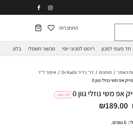
התחברות
חד פעמי למכון
ריהוט למכוני יופי
מכשור חשמלי
בלוג
ות האתר
/
מותגים
/
דר' כדיר Dr Kadir
/
איפור ד"ר
יק אפ משי נוזלי גוון 0
ק אפ משי נוזלי גוון 0
10
%
Off
המחיר
המחיר
₪
189.00
המקורי
הנוכחי
י:
6 גוונים.
היה:
הוא: