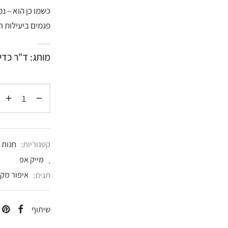
כשמו כן הוא – נ
פגמים ביעילות ר
מותג: ד"ר כדיר . kadir
קטגוריות:
חנות 
,
מייק אפ
תגית:
איפור מקצ
שיתוף