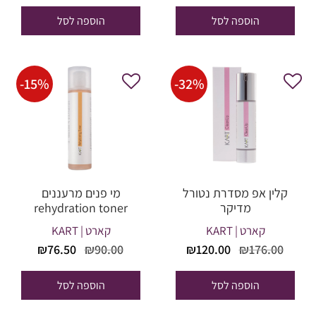
היה:
הוא:
היה:
הוא:
הוספה לסל
הוספה לסל
20.00.
₪320.00.
₪123.25.
₪145.00.
-
15
%
-
32
%
קלין אפ מסדרת נטורל
מי פנים מרעננים
מדיקר
rehydration toner
קארט | KART
קארט | KART
המחיר
המחיר
המחיר
המחיר
₪
76.50
₪
90.00
₪
120.00
₪
176.00
המקורי
הנוכחי
המקורי
הנוכחי
היה:
הוא:
היה:
הוא:
הוספה לסל
הוספה לסל
₪76.50.
₪90.00.
₪120.00.
₪176.00.