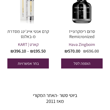
סרום רימקרונייז
קרם אנטי אייג׳ינג מסדרת
Remicronized
מ-באלנס
Hava Zingboim
קארט | KART
טווח
המחיר
המחיר
₪
570.00
₪
696.00
₪
396.10
–
₪
195.50
מחירים
המקורי
הנוכחי
היה:
הוא:
הוספה לסל
בחר אפשרויות
עד
₪570.00.
₪696.00.
ביוטי סטור -האתר המקורי
מאז 2011