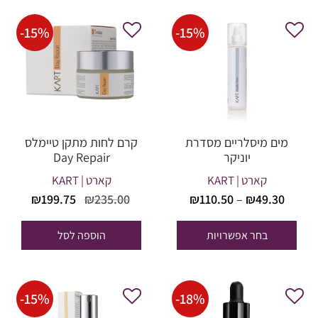
-
15
%
-
15
%
מים מיסלריים מסדרת
קרם לחות מתקן טיימלס
יוניקר
Day Repair
קארט | KART
קארט | KART
טווח
המחיר
המחי
₪
199.75
₪
235.00
₪
110.50
–
₪
49.30
מחירים:
המקורי
הנוכח
היה:
הוא:
בחר אפשרויות
הוספה לסל
עד
99.75.
₪235.00.
-
15
%
-
18
%