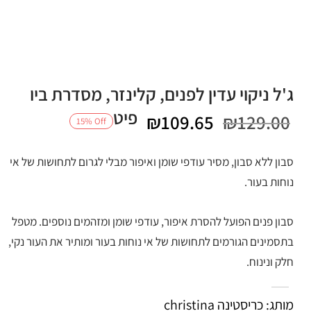
ג'ל ניקוי עדין לפנים, קלינזר, מסדרת ביו
פיט
המחיר
המחיר
₪
109.65
₪
129.00
15
%
Off
המקורי
הנוכחי
סבון ללא סבון, מסיר עודפי שומן ואיפור מבלי לגרום לתחושות של אי
היה:
הוא:
נוחות בעור.
₪109.65.
₪129.00.
סבון פנים הפועל להסרת איפור, עודפי שומן ומזהמים נוספים. מטפל
בתסמינים הגורמים לתחושות של אי נוחות בעור ומותיר את העור נקי,
חלק ונינוח.
מותג: כריסטינה christina