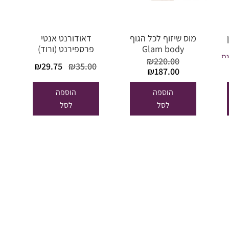
מוס שיזוף לכל הגוף
דאודורנט אנטי
Glam body
פרספירנט (ורוד)
 פראנס
עמיד עד 7 ימים
₪
220.00
המחיר
המחיר
₪
29.75
₪
35.00
המחיר
המחיר
₪
187.00
המקורי
הנוכחי
המקורי
הנוכחי
היה:
הוא:
היה:
הוא:
הוספה
הוספה
₪29.75.
₪35.00.
₪187.00.
₪220.00.
לסל
לסל