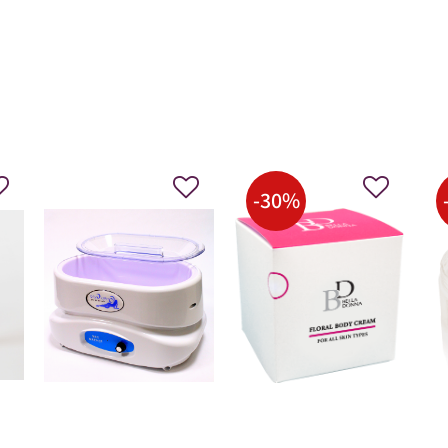
-
30
%