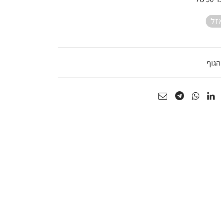
היה:
הוא:
זל
₪220.15.
₪259.00.
הגוף