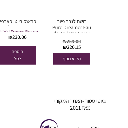
בושם לגבר פיור
פראנס ביוטי פארפין
Pure Dreamer Eau
אפרסק 3.5 ליטר
France Beauty |
de Toilette Spray
₪
230.00
for Men
ביוטי
₪
259.00
המחיר
המחיר
₪
220.15
הוספה
המקורי
הנוכחי
היה:
הוא:
מידע נוסף
לסל
₪220.15.
₪259.00.
ביוטי סטור -האתר המקורי
מאז 2011