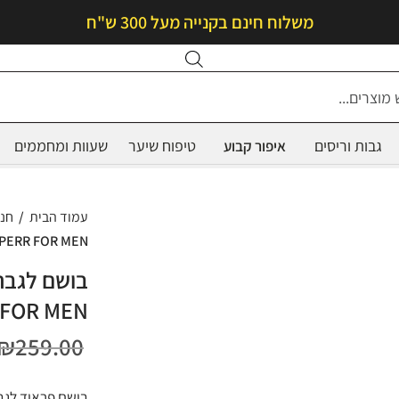
משלוח חינם בקנייה מעל 300 ש"ח
Products
search
גבות וריסים
טיפוח שיער
שעוות ומחממים
איפור קבוע
עמוד הבית
/
חנ
 PERR FOR MEN
 FOR MEN
₪
259.00
בושם פראוד לגבר 90 