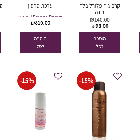
קרם גוף פלורל בלה
ערכת פרפין
דונה
מקצועית מבית
France Beauty | פראנס
פראנס ביוטי
₪
140.00
₪
810.00
יר
המחיר
המחיר
₪
98.00
ביוטי
חי
המקורי
הנוכחי
:
היה:
הוא:
הוספה
הוספה
₪98.00.
₪140.00.
₪9
לסל
לסל
-
15
%
-
15
%