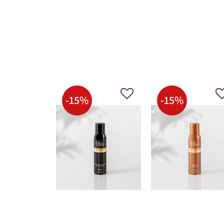
-
15
%
-
15
%