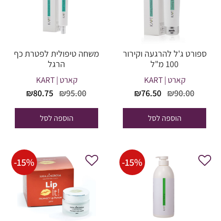
ספורט ג'ל להרגעה וקירור
משחה טיפולית לפטרת כף
100 מ"ל
הרגל
קארט | KART
קארט | KART
המחיר
המחיר
המחיר
המחיר
₪
80.75
₪
95.00
₪
76.50
₪
90.00
המקורי
הנוכחי
המקורי
הנוכחי
היה:
הוא:
היה:
הוא:
הוספה לסל
הוספה לסל
₪80.75.
₪95.00.
₪76.50.
₪90.00.
-
15
%
-
15
%