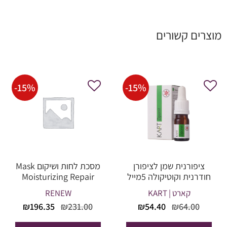
מוצרים קשורים
-
15
%
-
15
%
ציפורנית שמן לציפורן
מסכת לחות ושיקום Mask
חודרנית וקוטיקולה 5מייל
Moisturizing Repair
Skin
קארט | KART
RENEW
המחיר
המחיר
המחיר
המחי
₪
196.35
₪
231.00
₪
54.40
₪
64.00
המקורי
הנוכחי
המקורי
הנוכח
היה:
הוא:
היה:
הוא: