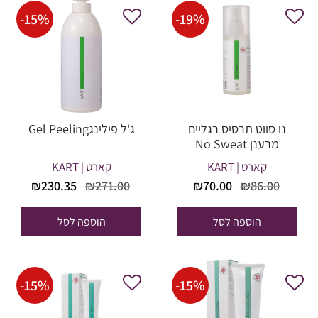
-
15
%
-
19
%
נו סווט תרסיס רגליים
ג'ל פילינגGel Peeling
מרענן No Sweat
קארט | KART
קארט | KART
המחיר
המחיר
המחיר
המחי
₪
230.35
₪
271.00
₪
70.00
₪
86.00
המקורי
הנוכחי
המקורי
הנוכח
היה:
הוא:
היה:
הוא:
הוספה לסל
הוספה לסל
30.35.
₪271.00.
₪70.00.
₪86.00.
-
15
%
-
15
%