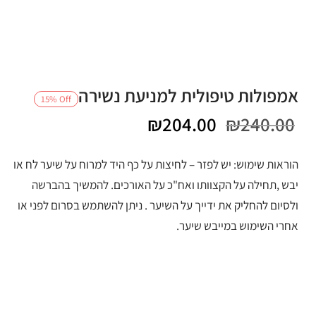
אמפולות טיפולית למניעת נשירה
15
%
Off
המחיר
המחיר
₪
204.00
₪
240.00
המקורי
הנוכחי
הוראות שימוש: יש לפזר – לחיצות על כף היד למרוח על שיער לח או
היה:
הוא:
יבש ,תחילה על הקצוותו ואח"כ על האורכים. להמשיך בהברשה
ולסיום להחליק את ידייך על השיער . ניתן להשתמש בסרום לפני או
₪204.00.
₪240.00.
אחרי השימוש במייבש שיער.