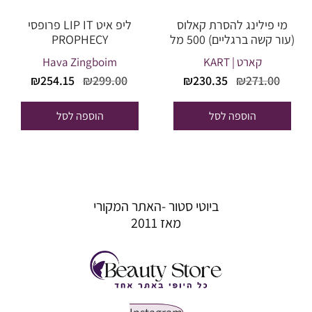
מי פילינג להסרת קאלוס
ליפ איט LIP IT פרופסי
(עור קשה ברגליים) 500 מל
PROPHECY
קארט | KART
Hava Zingboim
המחיר
המחיר
המחיר
המחי
₪
254.15
₪
299.00
₪
230.35
₪
271.00
המקורי
הנוכחי
המקורי
הנוכח
היה:
הוא:
היה:
הוא:
הוספה לסל
הוספה לסל
54.15.
₪299.00.
₪230.35.
₪271.00.
ביוטי סטור -האתר המקורי
מאז 2011