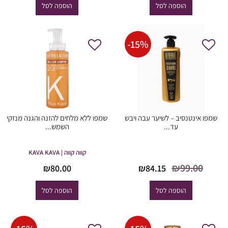
היה:
הוא:
היה:
הוא
הוספה לסל
הוספה לסל
2.00.
₪120.00.
₪85.00.
₪100.00.
-
15
%
שמפו אינטנסיב – לשיער עבה ויבש
שמפו ללא מלחים להזנה והגנה מנזקי
עד...
השמש...
קווה קווה | KAVA KAVA
המחיר
המחיר
₪
99.00
₪
84.15
₪
80.00
המקורי
הנוכחי
היה:
הוא:
הוספה לסל
הוספה לסל
₪84.15.
₪99.00.