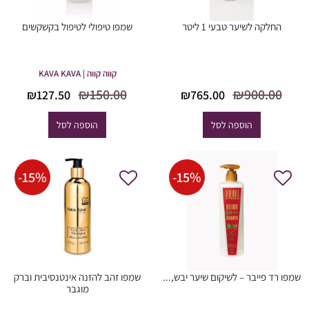
החלקה לשיער טבעי 1 ליטר
שמפו טיפולי לטיפול בקשקשים
קווה קווה | KAVA KAVA
המחיר
המחיר
המחיר
המח
₪
150.00
₪
900.00
₪
127.50
₪
765.00
המקורי
הנוכחי
המקורי
הנוכ
היה:
הוא:
היה:
הוא
הוספה לסל
הוספה לסל
7.50.
₪150.00.
₪765.00.
₪900.00.
-
15
%
-
15
%
שמפו רד פייבר – לשיקום שיער יבש,...
שמפו זהב להזנה אינטנסיבית וברק
מוגבר