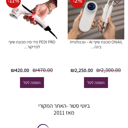
-
11
%
-
2
%
ONAIL מכונת שיוף AI – טכנולוגיית
PEDI PRO פדי פרו מכונת שיוף
בינה...
לפדיקור...
המחיר
המחיר
המחיר
המח
₪
470.00
₪
2,300.00
₪
420.00
₪
2,250.00
המקורי היה:
הנוכחי הוא:
המקורי
הנוכ
₪2,300.00.
₪2,250.00.
היה:
הוא
הוספה לסל
הוספה לסל
0.00.
₪470.00.
ביוטי סטור -האתר המקורי
מאז 2011