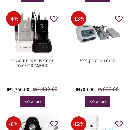
-
4
%
-
13
%
מכונת שיוף הוריקן 5000
מכונת שיוף אלחוטית נטענת
DIAMOND דיאמונד
המחיר
המחיר
המחיר
ה
₪
1,402.00
₪
800.00
₪
1,350.00
₪
700.00
המקורי
הנוכחי
המקורי היה:
הנו
היה:
הוא:
₪1,402.00.
00.
הוספה לסל
הוספה לסל
₪700.00.
₪800.00.
-
6
%
-
12
%