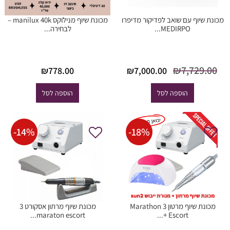
מכונת שיוף עם שואב לפדיקור מדיפרו
מכונת שיוף מנילוקס manilux 40k –
MEDIRPO...
לבחירה...
המחיר
המחיר
₪
7,729.00
₪
7,000.00
₪
778.00
המקורי היה:
הנוכחי הוא:
₪7,000.00.
₪7,729.00.
הוספה לסל
הוספה לסל
-
14
%
-
18
%
מכונת שיוף מרטון 3 Marathon
מכונת שיוף מרתון אסקורט 3
maraton escort...
Escort +...