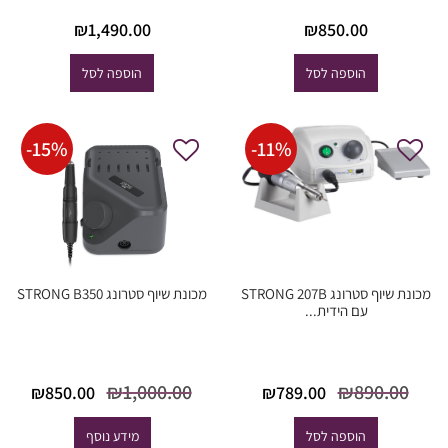
₪
1,490.00
₪
850.00
הוספה לסל
הוספה לסל
-
15
%
-
11
%
מכונת שיוף סטרונג STRONG 207B
מכונת שיוף סטרונג STRONG B350
עם הידית...
המחיר
המחיר
המחיר
המ
₪
1,000.00
₪
890.00
₪
850.00
₪
789.00
המקורי
הנוכחי
המקורי היה:
הנו
היה:
הוא:
₪1,000.00.
הו
הוספה לסל
מידע נוסף
.00.
₪789.00.
₪890.00.