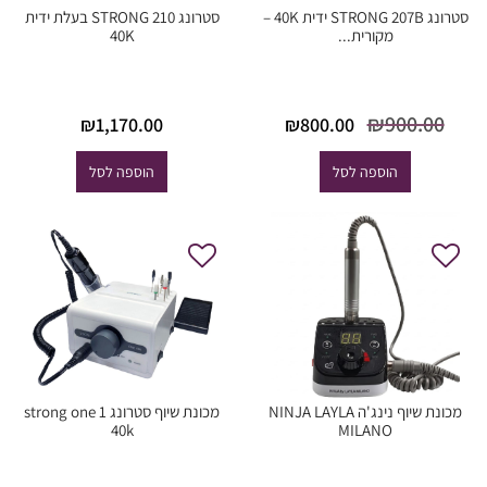
סטרונג STRONG 207B ידית 40K –
סטרונג STRONG 210 בעלת ידית
מקורית...
40K
המחיר
המחיר
₪
900.00
₪
800.00
₪
1,170.00
המקורי
הנוכחי
היה:
הוא:
הוספה לסל
הוספה לסל
₪800.00.
₪900.00.
מכונת שיוף נינג'ה NINJA LAYLA
מכונת שיוף סטרונג 1 strong one
40k
MILANO