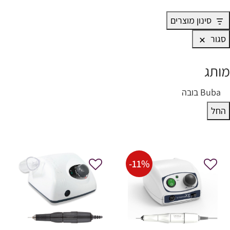
סינון מוצרים
סגור
מותג
ותג
Buba בובה
החל
-
11
%