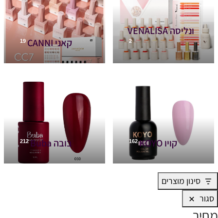
ונליסה VENALISA
קאני CANNI
19
2
קויו KOYO
בובה Buba
212
162
סינון מוצרים
סגור
מחיר