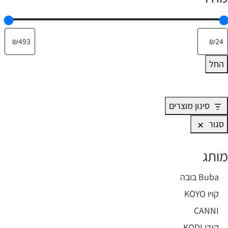
החל
סינון מוצרים
סגור
מותג
ותג
Buba בובה
קויו KOYO
CANNI
קודי KODI