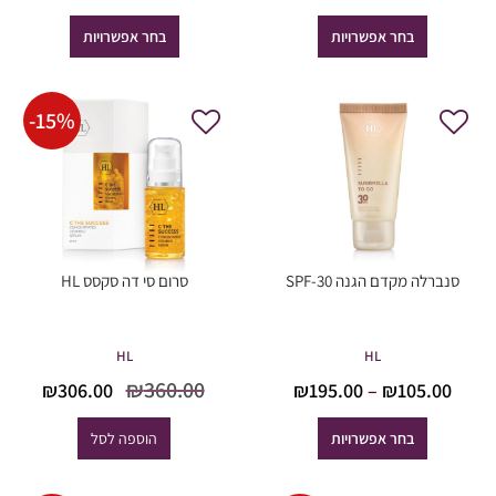
מחירים:
מחירי
בחר אפשרויות
בחר אפשרויות
עד
עד
-
15
%
סנברלה מקדם הגנה SPF-30
סרום סי דה סקסס HL
HL
HL
המחיר
המח
טווח
₪
360.00
₪
306.00
₪
195.00
–
₪
105.00
המקורי
הנוכ
מחירים:
היה:
הוא
בחר אפשרויות
הוספה לסל
6.00.
₪360.00.
עד