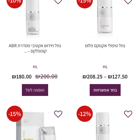
-
10
%
-
15
%
נוזל טיפולי אקנוקס פלוס
נוזל חידוש אקטיבי מסדרת ABR
קומפלקס –...
HL
HL
המחיר
המח
טווח
₪
200.00
₪
180.00
₪
208.25
–
₪
127.50
המקורי
הנוכ
מחירים:
היה:
הוא
בחר אפשרויות
הוספה לסל
0.00.
₪200.00.
עד
-
15
%
-
12
%