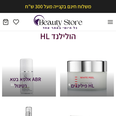
משלוח חינם בקנייה מעל 300 ש"ח
הולילנד HL
ABR אלפא בטא
HL פילינגים
רטינול
11
6