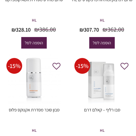
HL
HL
המחיר
המחיר
המחיר
המח
₪
386.00
₪
362.00
₪
328.10
₪
307.70
המקורי
הנוכחי
המקורי
הנוכ
היה:
הוא:
היה:
הוא
הוספה לסל
הוספה לסל
8.10.
₪386.00.
₪307.70.
₪362.00.
-
15
%
-
15
%
סבו רליף – קאלם דרם
סבון סוכר מסדרת אקנוקס פלוס
HL
HL