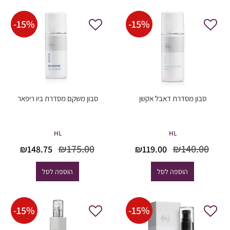
-
15
%
-
15
%
סבון מסדרת דאבל אקשן
סבון משקם מסדרת ביו ריפאר
HL
HL
המחיר
המחיר
המחיר
המח
₪
175.00
₪
140.00
₪
148.75
₪
119.00
המקורי
הנוכחי
המקורי
הנוכ
היה:
הוא:
היה:
הוא
הוספה לסל
הוספה לסל
8.75.
₪175.00.
₪119.00.
₪140.00.
-
15
%
-
15
%