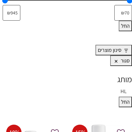
החל
סינון מוצרים
סגור
מותג
HL
ותג
החל