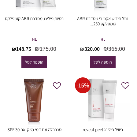
נוזל חידוש אקטיבי מסדרת ABR
רטיות פילינג מסדרת ABR קומפלקס
קומפלקס 250...
HL
HL
המחיר
המחיר
המחיר
המח
₪
175.00
₪
365.00
₪
148.75
₪
320.00
המקורי
הנוכחי
המקורי
הנוכ
היה:
הוא:
היה:
הוא
הוספה לסל
הוספה לסל
8.75.
₪175.00.
₪320.00.
₪365.00.
-
15
%
ריוויל פילינג reveal peel
סנברלה עם דמי מייק-אפ SPF 30