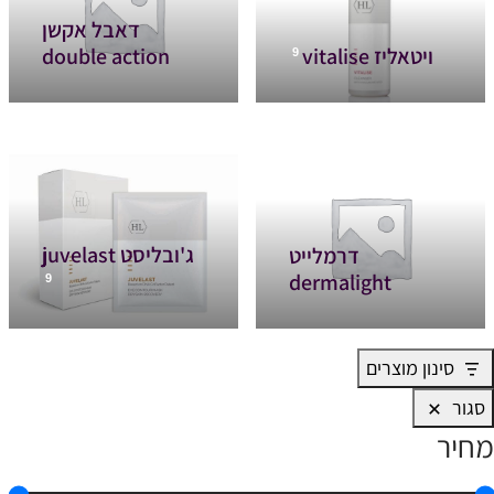
דאבל אקשן
ויטאליז vitalise
double action
9
ג'ובליסט juvelast
דרמלייט
dermalight
9
סינון מוצרים
סגור
מחיר