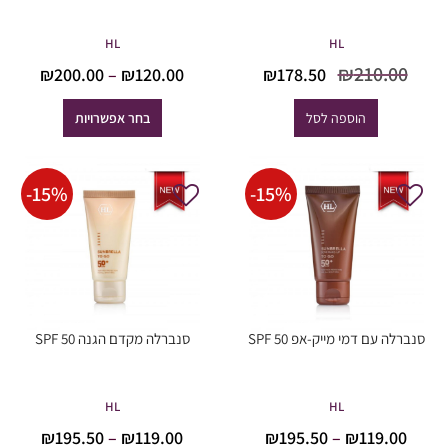
HL
HL
המחיר
המחיר
טווח
₪
210.00
₪
178.50
₪
200.00
–
₪
120.00
המקורי
הנוכחי
מחירי
היה:
הוא:
הוספה לסל
בחר אפשרויות
₪178.50.
₪210.00.
עד
-
15
%
-
15
%
סנברלה עם דמי מייק-אפ SPF 50
סנברלה מקדם הגנה SPF 50
HL
HL
טווח
טווח
₪
195.50
–
₪
119.00
₪
195.50
–
₪
119.00