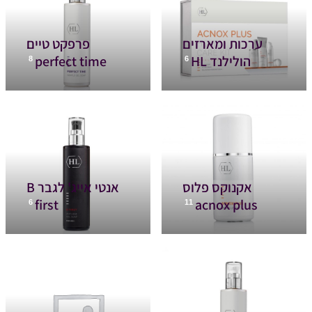
ערכות ומארזים
פרפקט טיים
הולילנד HL
perfect time
8
6
אקנוקס פלוס
אנטי אייג' לגבר B
first
acnox plus
6
11