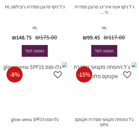
ג'ל ניקוי אנטי אייג'ינג מרענן מסדרת
ג'ל ניקוי מרענן מסדרת ג'ובילסט HL
בי...
HL
HL
המחיר
המחיר
המחיר
המח
₪
175.00
₪
117.00
₪
148.75
₪
99.45
המקורי
הנוכחי
המקורי
הנוכ
היה:
הוא:
היה:
הוא
הוספה לסל
הוספה לסל
8.75.
₪175.00.
₪99.45.
₪117.00.
-
8
%
-
15
%
ג׳ל התפחה מקצועי מסדרת אקנוקס
גלו-סנס glow senss SPF15
פלוס