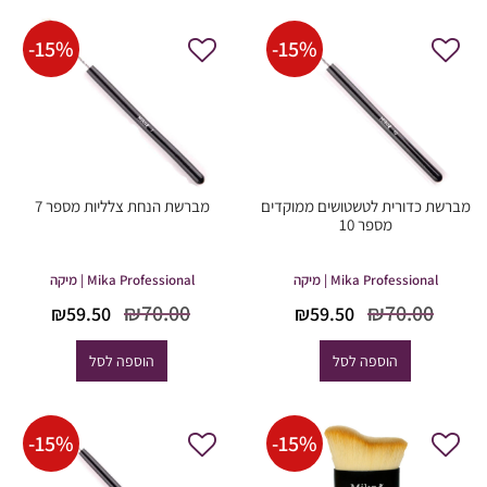
-
15
%
-
15
%
מברשת כדורית לטשטושים ממוקדים
מברשת הנחת צלליות מספר 7
מספר 10
Mika Professional | מיקה
Mika Professional | מיקה
המחיר
המחיר
המחיר
המחיר
₪
70.00
₪
70.00
₪
59.50
₪
59.50
המקורי
הנוכחי
המקורי
הנוכחי
היה:
הוא:
היה:
הוא:
הוספה לסל
הוספה לסל
59.50.
₪70.00.
₪59.50.
₪70.00.
-
15
%
-
15
%