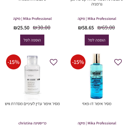
גרמניה
Mika Professional | מיקה
Mika Professional | מיקה
המחיר
המחיר
המחיר
המחיר
₪
30.00
₪
69.00
₪
25.50
₪
58.65
המקורי
הנוכחי
המקורי
הנוכחי
היה:
הוא:
היה:
הוא:
הוספה לסל
הוספה לסל
25.50.
₪30.00.
₪58.65.
₪69.00.
-
15
%
-
15
%
מסיר איפור דו-פאזי
מסיר איפור עדין לעיניים מסדרת וויש
Mika Professional | מיקה
כריסטינה christina