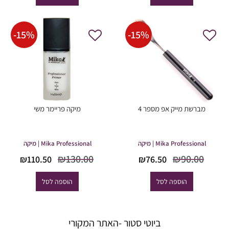
42.50.
₪50.00.
₪59.50.
₪70.00.
-
15
%
-
15
%
מברשת מייק אפ מספר 4
מיקה פריימר משי
Mika Professional | מיקה
Mika Professional | מיקה
המחיר
המחיר
המחיר
המח
₪
130.00
₪
90.00
₪
110.50
₪
76.50
המקורי
הנוכחי
המקורי
הנוכ
היה:
הוא:
היה:
הוא
הוספה לסל
הוספה לסל
0.50.
₪130.00.
₪76.50.
₪90.00.
ביוטי סטור -האתר המקורי