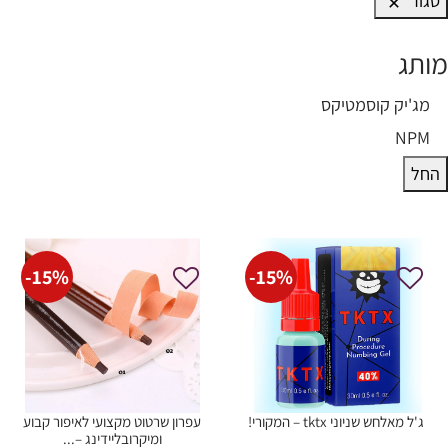
סגור
מותג
ותג
מג'יק קוסמטיקס
NPM
החל
-
15
%
-
15
%
ג'ל מאלחש שניוני tktx – המקורי!
עפרון שרטוט מקצועי לאיפור קבוע
ומיקרובליידינג –...