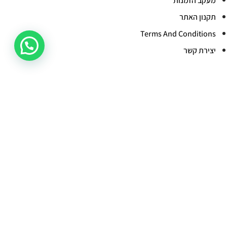
מעקב הזמנות
תקנון האתר
Terms And Conditions
יצירת קשר
קטגוריות מובילות
קוסמטיקה
איפור
הסרת שיער
בישום וטיפוח
פדיקור
מבצעים
ציפורניים
ריהוט ומכשור