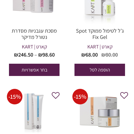
ג’ל לטיפול ממוקד Spot
מסכת עגבניות מסדרת
Fix Gel
נטורל מדיקר
קארט | KART
קארט | KART
טווח
המחיר
המחיר
₪
68.00
₪
80.00
₪
246.50
–
₪
98.60
מחירים
המקורי
הנוכחי
היה:
הוא:
הוספה לסל
בחר אפשרויות
עד
₪68.00.
₪80.00.
-
15
%
-
15
%