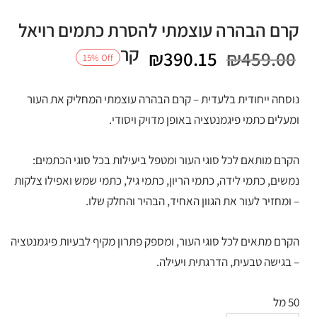
קרם הבהרה עוצמתי להסרת כתמים רויאל
קר
המחיר
המחיר
₪
390.15
₪
459.00
15
%
Off
המקורי
הנוכחי
נוסחה ייחודית בלעדית – קרם הבהרה עוצמתי המחליק את העור
היה:
הוא:
ומעלים כתמי פיגמנטציה באופן מדויק ויסודי.
₪390.15.
₪459.00.
הקרם מותאם לכל סוגי העור ומטפל ביעילות בכל סוגי הכתמים:
נמשים, כתמי לידה, כתמי הריון, כתמי גיל, כתמי שמש ואפילו צלקות
– ומחזיר לעור את הגוון האחיד, הבהיר והחלק שלו.
הקרם מתאים לכל סוגי העור, ומספק פתרון מקיף לבעיות פיגמנטציה
– בגישה טבעית, הדרגתית ויעילה.
50 מל