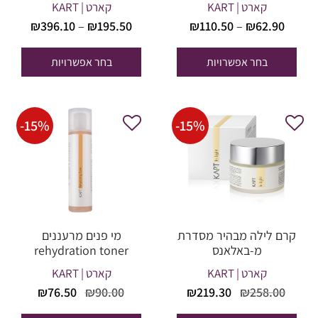
קארט | KART
קארט | KART
טווח
טווח
₪
396.10
–
₪
195.50
₪
110.50
–
₪
62.90
מחירים:
מחירים
בחר אפשרויות
בחר אפשרויות
עד
עד
-
15
%
-
15
%
קרם לילה מבהיר מסדרת
מי פנים מרעננים
מ-באלאנס
rehydration toner
קארט | KART
קארט | KART
המחיר
המחיר
המחיר
המחיר
₪
76.50
₪
90.00
₪
219.30
₪
258.00
המקורי
הנוכחי
המקורי
הנוכחי