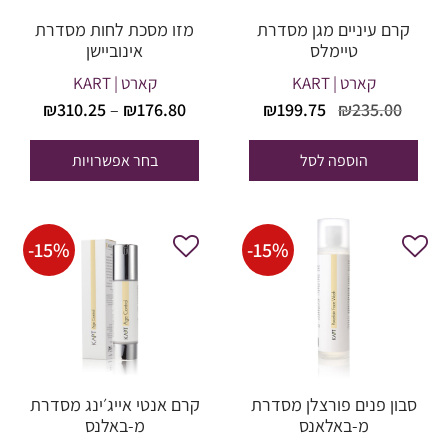
קרם עיניים מגן מסדרת
מזו מסכת לחות מסדרת
טיימלס
אינוביישן
קארט | KART
קארט | KART
טווח
המחיר
המחיר
₪
199.75
₪
235.00
₪
310.25
–
₪
176.80
מחירים
המקורי
הנוכחי
היה:
הוא:
הוספה לסל
בחר אפשרויות
עד
₪199.75.
₪235.00.
-
15
%
-
15
%
סבון פנים פורצלן מסדרת
קרם אנטי אייג׳ינג מסדרת
מ-באלאנס
מ-באלנס