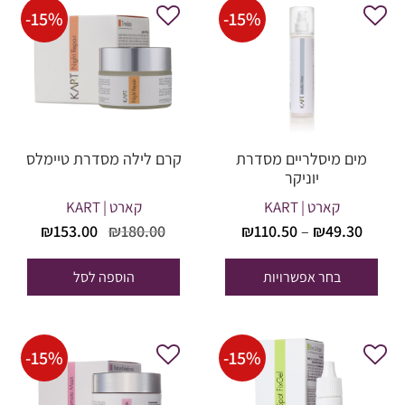
-
15
%
-
15
%
מים מיסלריים מסדרת
קרם לילה מסדרת טיימלס
יוניקר
קארט | KART
קארט | KART
טווח
המחיר
המחי
₪
153.00
₪
180.00
₪
110.50
–
₪
49.30
מחירים:
המקורי
הנוכח
היה:
הוא:
בחר אפשרויות
הוספה לסל
עד
53.00.
₪180.00.
-
15
%
-
15
%