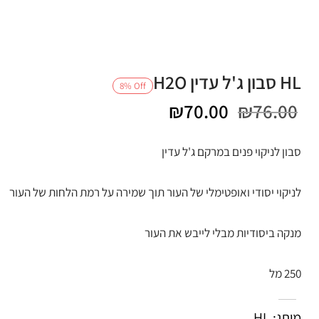
HL סבון ג'ל עדין H2O
8
%
Off
המחיר
המחיר
₪
70.00
₪
76.00
המקורי
הנוכחי
סבון לניקוי פנים במרקם ג'ל עדין
היה:
הוא:
לניקוי יסודי ואופטימלי של העור תוך שמירה על רמת הלחות של העור
₪70.00.
₪76.00.
מנקה ביסודיות מבלי לייבש את העור
250 מל
מותג: HL