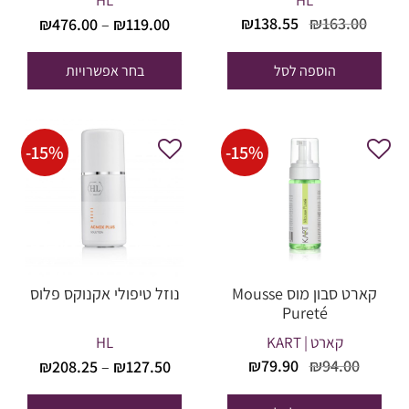
HL
HL
טווח
המחיר
המחיר
₪
138.55
₪
163.00
₪
476.00
–
₪
119.00
מחירים
המקורי
הנוכחי
היה:
הוא:
הוספה לסל
בחר אפשרויות
עד
₪138.55.
₪163.00.
-
15
%
-
15
%
קארט סבון מוס Mousse
נוזל טיפולי אקנוקס פלוס
Pureté
קארט | KART
HL
טווח
המחיר
המחיר
₪
79.90
₪
94.00
₪
208.25
–
₪
127.50
מחירים
המקורי
הנוכחי
היה:
הוא: