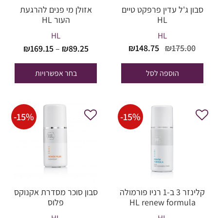
סבון ג'ל עדין פרפקט טיים
אזולן מי פנים להרגעת
HL
העור HL
HL
HL
טווח
המחיר
המחיר
₪
148.75
₪
175.00
₪
169.15
–
₪
89.25
מחירים
המקורי
הנוכחי
היה:
הוא:
הוספה לסל
בחר אפשרויות
עד
₪148.75.
₪175.00.
-
15
%
-
15
%
קלינזר 3 ב-1 רניו פורמולה
סבון סוכר מסדרת אקנוקס
HL renew formula
פלוס