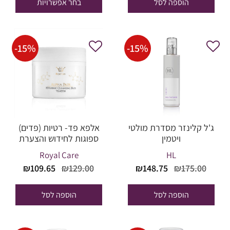
הוספה לסל
בחר אפשרויות
עד
₪79.90.
₪94.00.
-
15
%
-
15
%
ג'ל קלינזר מסדרת מולטי
אלפא פד- רטיות (פדים)
ויטמין
ספוגות לחידוש והצערת
העור
Royal Care
HL
המחיר
המחיר
המחיר
המחי
₪
109.65
₪
129.00
₪
148.75
₪
175.00
המקורי
הנוכחי
המקורי
הנוכח
היה:
הוא:
היה:
הוא:
הוספה לסל
הוספה לסל
09.65.
₪129.00.
₪148.75.
₪175.00.