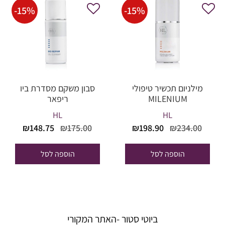
-
15
%
-
15
%
מילניום תכשיר טיפולי
סבון משקם מסדרת ביו
MILENIUM
ריפאר
HL
HL
המחיר
המחיר
המחיר
המחי
₪
148.75
₪
175.00
₪
198.90
₪
234.00
המקורי
הנוכחי
המקורי
הנוכח
היה:
הוא:
היה:
הוא:
הוספה לסל
הוספה לסל
48.75.
₪175.00.
₪198.90.
₪234.00.
ביוטי סטור -האתר המקורי