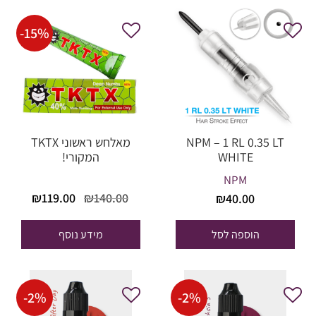
-
15
%
NPM – 1 RL 0.35 LT
מאלחש ראשוני TKTX
WHITE
המקורי!
NPM
המחיר
המחי
₪
119.00
₪
140.00
₪
40.00
המקורי
הנוכח
היה:
הוא:
הוספה לסל
מידע נוסף
19.00.
₪140.00.
-
2
%
-
2
%