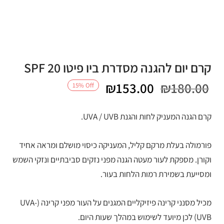
קרם יום להגנה מסדרת ביו פיטו SPF 20
המחיר
המחיר
₪
153.00
₪
180.00
15
%
Off
המקורי
הנוכחי
קרם הגנה המעניק לחות והגנת UVA / UVB.
היה:
הוא:
פורמולה בעלת מרקם קליל, המעניקה כיסוי מושלם ומראה אחיד
₪153.00.
₪180.00.
וקורן. מספקת לעור מעטה הגנה מפני נזקים סביבתיים ונזקי השמש
ומסייעת בשמירת רמות הלחות בעור.
מכיל מסנני קרינה פיזיקליים המגנים על העור מפני קרינה (UVA-
UVB) לכן מיועד לשימוש במהלך שעות היום.