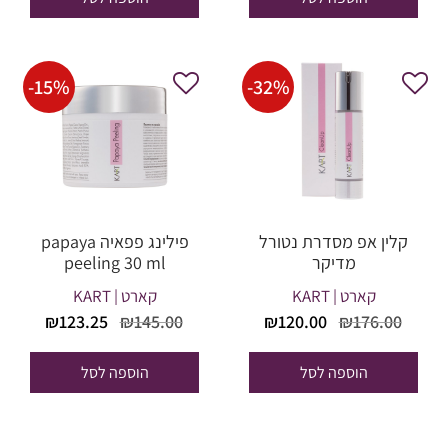
₪76.50.
₪90.00.
₪79.90.
₪94.00.
-
15
%
-
32
%
קלין אפ מסדרת נטורל
פילינג פפאיה papaya
מדיקר
peeling 30 ml
קארט | KART
קארט | KART
המחיר
המחיר
המחיר
המחי
₪
123.25
₪
145.00
₪
120.00
₪
176.00
המקורי
הנוכחי
המקורי
הנוכח
היה:
הוא:
היה:
הוא:
הוספה לסל
הוספה לסל
23.25.
₪145.00.
₪120.00.
₪176.00.