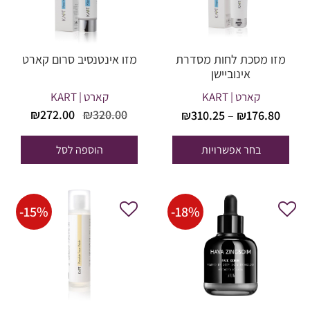
מזו מסכת לחות מסדרת
מזו אינטנסיב סרום קארט
אינוביישן
קארט | KART
קארט | KART
טווח
המחיר
המחי
₪
272.00
₪
320.00
₪
310.25
–
₪
176.80
מחירים:
המקורי
הנוכח
היה:
הוא:
בחר אפשרויות
הוספה לסל
עד
72.00.
₪320.00.
-
15
%
-
18
%