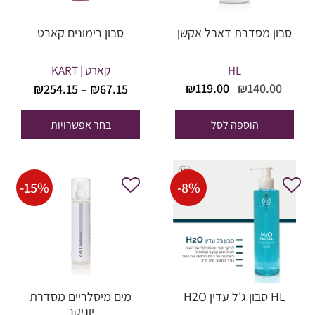
סבון מסדרת דאבל אקשן
סבון רימונים קארט
HL
קארט | KART
טווח
המחיר
המחיר
₪
119.00
₪
140.00
₪
254.15
–
₪
67.15
מחירים
המקורי
הנוכחי
היה:
הוא:
הוספה לסל
בחר אפשרויות
עד
₪119.00.
₪140.00.
-
15
%
-
8
%
HL סבון ג'ל עדין H2O
מים מיסלריים מסדרת
יוניקר