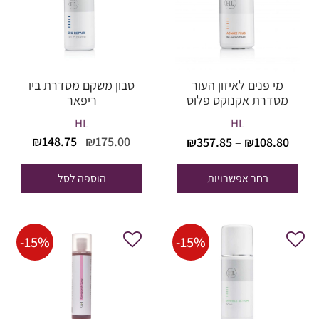
מי פנים לאיזון העור
סבון משקם מסדרת ביו
מסדרת אקנוקס פלוס
ריפאר
HL
HL
טווח
המחיר
המחי
₪
148.75
₪
175.00
₪
357.85
–
₪
108.80
מחירים:
המקורי
הנוכח
היה:
הוא:
בחר אפשרויות
הוספה לסל
עד
48.75.
₪175.00.
-
15
%
-
15
%