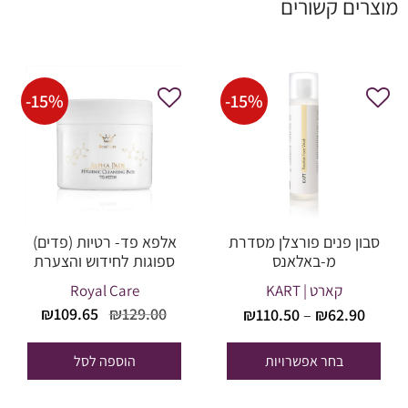
מוצרים קשורים
-
15
%
-
15
%
סבון פנים פורצלן מסדרת
אלפא פד- רטיות (פדים)
מ-באלאנס
ספוגות לחידוש והצערת
העור
קארט | KART
Royal Care
טווח
המחיר
המחי
₪
109.65
₪
129.00
₪
110.50
–
₪
62.90
מחירים:
המקורי
הנוכח
היה:
הוא:
בחר אפשרויות
הוספה לסל
עד
09.65.
₪129.00.