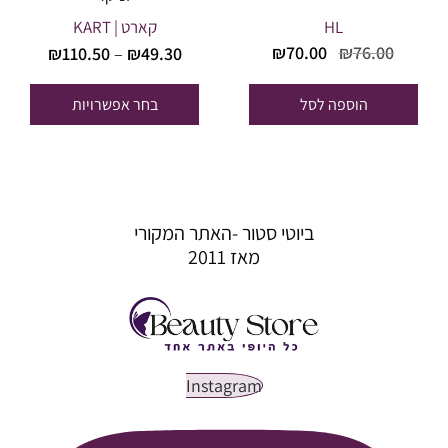
HL
קארט | KART
טווח
המחיר
המחיר
₪
70.00
₪
76.00
₪
110.50
–
₪
49.30
מחירים
המקורי
הנוכחי
היה:
הוא:
הוספה לסל
בחר אפשרויות
עד
₪70.00.
₪76.00.
ביוטי סטור -האתר המקורי
מאז 2011
Instagram