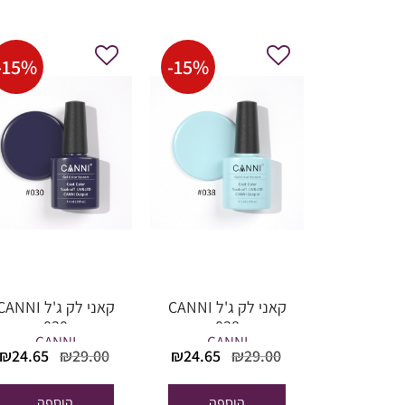
-
15
%
-
15
%
קאני לק ג'ל CANNI
קאני לק ג'ל ANNI
030
038
CANNI
CANNI
המחיר
המחיר
המחיר
₪
24.65
₪
29.00
₪
24.65
₪
29.00
המקורי
הנוכחי
המקורי
היה:
הוא:
היה:
הוספה
הוספה