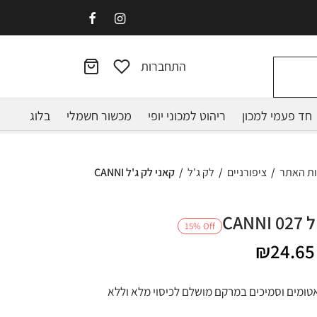
התחברות
חד פעמי למכון
ריהוט למכוני יופי
מכשור חשמלי
בלוג
ות האתר
/
ציפורניים
/
לק ג'ל
/
קאני לק ג'ל CANNI
CAN
15
%
Off
מחיר
המחיר
₪
24.65
מקורי
הנוכחי
אטומים וסמיכים במרקם מושלם לכיסוי מלא וללא
יה:
הוא: