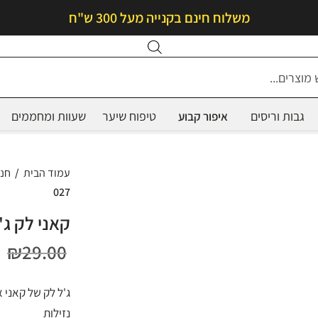
משלוח חינם בקנייה מעל 300 ש"ח
Products
search
גבות וריסים
טיפוח שיער
שעוות ומחממים
איפור קבוע
עמוד הבית
/
חנ
027
קאני לק ג'ל NI 027
ה
₪
29.00
ה
ג'ל לק של קאני 
ה
נזילות