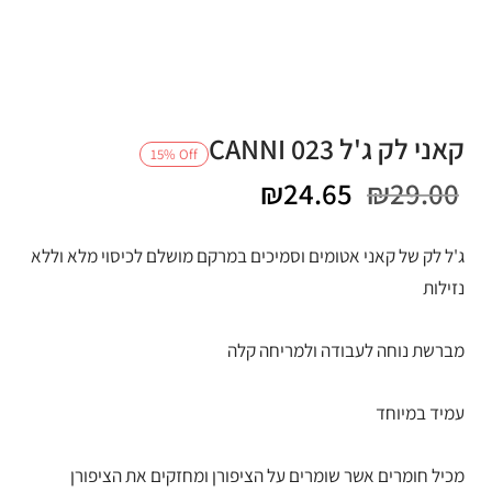
קאני לק ג'ל CANNI 023
15
%
Off
המחיר
המחיר
₪
24.65
₪
29.00
המקורי
הנוכחי
ג'ל לק של קאני אטומים וסמיכים במרקם מושלם לכיסוי מלא וללא
היה:
הוא:
נזילות
₪24.65.
₪29.00.
מברשת נוחה לעבודה ולמריחה קלה
עמיד במיוחד
מכיל חומרים אשר שומרים על הציפורן ומחזקים את הציפורן