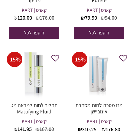
Pureté
מדיקר
קארט | KART
קארט | KART
המחיר
המחיר
המחיר
המחי
₪
120.00
₪
176.00
₪
79.90
₪
94.00
המקורי
הנוכחי
המקורי
הנוכח
היה:
הוא:
היה:
הוא:
הוספה לסל
הוספה לסל
20.00.
₪176.00.
₪79.90.
₪94.00.
-
15
%
-
15
%
מזו מסכת לחות מסדרת
תחליב לחות למראה מט
אינוביישן
Mattifying Fluid
קארט | KART
קארט | KART
טווח
המחיר
המחי
₪
141.95
₪
167.00
₪
310.25
–
₪
176.80