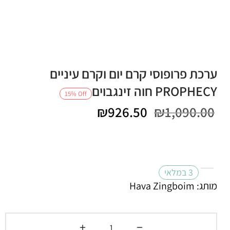
ערכת פרופוסי קרם יום וקרם עיניים
PROPHECY חוה זינגבוים
15
%
Off
המחיר
המחיר
₪
926.50
₪
1,090.00
המקורי היה:
הנוכחי
₪1,090.00.
הוא:
3 במלאי
₪926.50.
מותג: Hava Zingboim