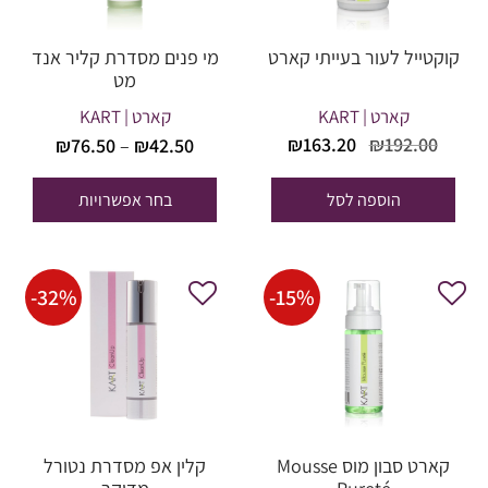
קוקטייל לעור בעייתי קארט
מי פנים מסדרת קליר אנד
מט
קארט | KART
קארט | KART
טווח
המחיר
המחיר
₪
163.20
₪
192.00
₪
76.50
–
₪
42.50
מחירים:
המקורי
הנוכחי
היה:
הוא:
הוספה לסל
בחר אפשרויות
עד
₪163.20.
₪192.00.
-
32
%
-
15
%
קארט סבון מוס Mousse
קלין אפ מסדרת נטורל