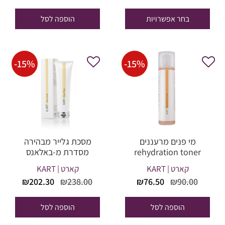
מחירים:
המקורי
הנוכח
היה:
הוא:
בחר אפשרויות
הוספה לסל
עד
41.95.
₪167.00.
-
15
%
-
15
%
מי פנים מרעננים
מסכת גלייר מבהירה
rehydration toner
מסדרת מ-באלאנס
קארט | KART
קארט | KART
המחיר
המחיר
המחיר
המחי
₪
202.30
₪
238.00
₪
76.50
₪
90.00
המקורי
הנוכחי
המקורי
הנוכח
היה:
הוא:
היה:
הוא:
הוספה לסל
הוספה לסל
02.30.
₪238.00.
₪76.50.
₪90.00.