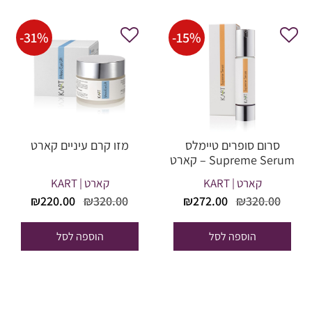
-
31
%
-
15
%
סרום סופרים טיימלס
מזו קרם עיניים קארט
Supreme Serum – קארט
קארט | KART
קארט | KART
המחיר
המחיר
המחיר
המחי
₪
220.00
₪
320.00
₪
272.00
₪
320.00
המקורי
הנוכחי
המקורי
הנוכח
היה:
הוא:
היה:
הוא:
הוספה לסל
הוספה לסל
20.00.
₪320.00.
₪272.00.
₪320.00.