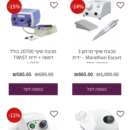
-
15
%
-
14
%
מכונת שיוף מרתון 3
מכונת שיוף JD700 כולל
Marathon Escort – ידית
דוושה + ידית TWIST
כסופה קלה
LOCK
המחיר
המחיר
המחיר
המחי
₪
585.65
₪
689.00
₪
865.00
₪
1,000.00
המקורי
הנוכחי
המקורי
הנוכח
היה:
הוא:
היה:
הוא:
הוספה לסל
הוספה לסל
85.65.
₪689.00.
₪865.00.
₪1,000.00.
-
11
%