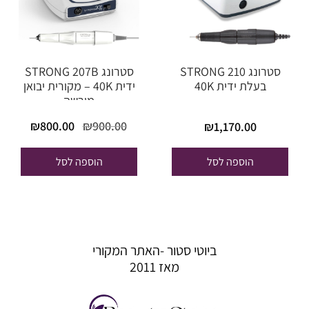
סטרונג STRONG 210
סטרונג STRONG 207B
בעלת ידית 40K
ידית 40K – מקורית יבואן
מורשה
המחיר
המחי
₪
800.00
₪
900.00
₪
1,170.00
המקורי
הנוכח
היה:
הוא:
הוספה לסל
הוספה לסל
00.00.
₪900.00.
ביוטי סטור -האתר המקורי
מאז 2011