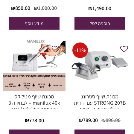
המחיר
המח
₪
850.00
₪
1,000.00
₪
1,490.00
המקורי
הנוכ
היה:
הוא
הוספה לסל
מידע נוסף
0.00.
₪1,000.00.
-
11
%
מכונת שיוף סטרונג
מכונת שיוף מנילוקס
STRONG 207B עם הידית
manilux 40k – לבחירה 3
הקלה מקורית -יבואן
צבעים: שחור /לבן / ורוד
מורשה
המחיר
המחיר
₪
789.00
₪
890.00
₪
778.00
המקורי
הנוכחי
היה:
הוא: