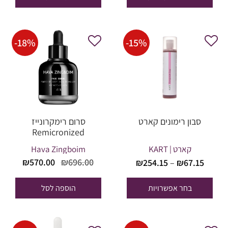
עד
53.00.
₪180.00.
-
18
%
-
15
%
סבון רימונים קארט
סרום רימקרונייז
Remicronized
קארט | KART
Hava Zingboim
טווח
המחיר
המחי
₪
570.00
₪
696.00
₪
254.15
–
₪
67.15
מחירים:
המקורי
הנוכח
היה:
הוא:
בחר אפשרויות
הוספה לסל
עד
70.00.
₪696.00.