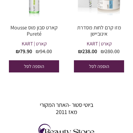
מזו קרם לחות מסדרת
קארט סבון מוס Mousse
אינוביישן
Pureté
קארט | KART
קארט | KART
המחיר
המחיר
המחיר
המחיר
₪
79.90
₪
94.00
₪
238.00
₪
280.00
המקורי
הנוכחי
המקורי
הנוכחי
היה:
הוא:
היה:
הוא:
הוספה לסל
הוספה לסל
₪79.90.
₪94.00.
₪238.00.
₪280.00.
ביוטי סטור -האתר המקורי
מאז 2011