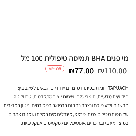
מי פנים BHA תמיסה טיפולית 100 מל
המחיר
המחיר
₪
77.00
₪
110.00
30
%
Off
המקורי
הנוכחי
TAPUACH
דוגלת בפיתוח מוצרים ייחודיים הבאים לשלב בין:
היה:
הוא:
חידושים מדעיים, חומרי גלם ושיטות ייצור מתקדמות, טכנולוגיה
חדשנית וידע מוכח ונצבר בתחום הרפואה המסורתית. מגוון המוצרים
₪77.00.
₪110.00.
של תפוח מכילים צמחי מרפא, מינרלים מים המלח ושמנים אתרים
במיצוי מירבי ובריכוזים אופטימליים למקסימום אפקטיביות.