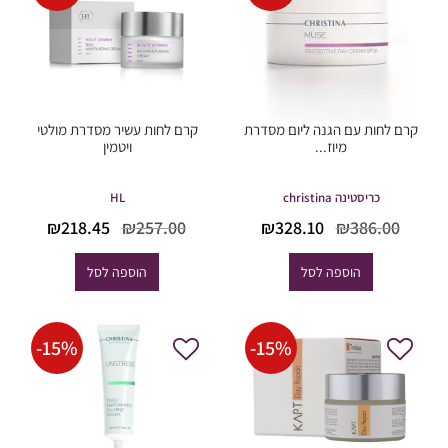
קרם לחות עם הגנה ליום מסדרת
קרם לחות עשיר מסדרת מולטי
מיוז...
ויטמין
כריסטינה christina
HL
המחיר
המחיר
המחיר
המחי
₪
218.45
₪
257.00
₪
328.10
₪
386.00
המקורי
הנוכחי
המקורי
הנוכח
היה:
הוא:
היה:
הוא:
הוספה לסל
הוספה לסל
18.45.
₪257.00.
₪328.10.
₪386.00.
-
15
%
-
15
%