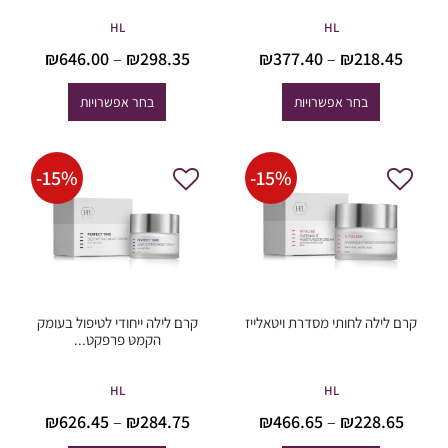
HL
HL
טווח
טווח
₪
646.00
–
₪
298.35
₪
377.40
–
₪
218.45
מחירים:
מחירים
בחר אפשרויות
בחר אפשרויות
עד
עד
-
15
%
-
15
%
קרם לילה לחותי מסדרת ויטאלייז
קרם לילה ייחודי לטיפול בעומק
הקמט פרפקט...
HL
HL
טווח
טווח
₪
626.45
–
₪
284.75
₪
466.65
–
₪
228.65
מחירים:
מחירים