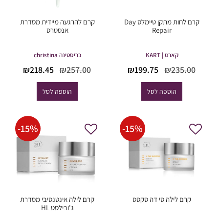
קרם לחות מתקן טיימלס Day
קרם להרגעה מיידית מסדרת
Repair
אנסטרס
קארט | KART
כריסטינה christina
המחיר
המחיר
המחיר
המחי
₪
218.45
₪
257.00
₪
199.75
₪
235.00
המקורי
הנוכחי
המקורי
הנוכח
היה:
הוא:
היה:
הוא:
הוספה לסל
הוספה לסל
18.45.
₪257.00.
₪199.75.
₪235.00.
-
15
%
-
15
%
קרם לילה סי דה סקסס
קרם לילה אינטנסיבי מסדרת
ג'ובילסט HL