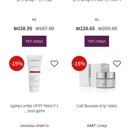
HL
HL
המחיר
המחיר
המחיר
המחי
₪
158.95
₪
187.00
₪
228.65
₪
269.00
המקורי
הנוכחי
המקורי
הנוכח
היה:
הוא:
היה:
הוא:
הוספה לסל
הוספה לסל
58.95.
₪187.00.
₪228.65.
₪269.00.
-
15
%
-
15
%
בוסטר קרם Cell Booster
ג׳ל טיפולי ללילה מסייע בשיקום
ותיקון פגמי...
קארט | KART
כריסטינה christina