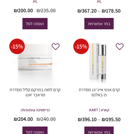
HL
HL
טווח
המחיר
המחי
₪
200.00
₪
235.00
₪
367.20
–
₪
178.50
מחירים:
המקורי
הנוכח
היה:
הוא:
בחר אפשרויות
הוספה לסל
עד
00.00.
₪235.00.
-
15
%
-
15
%
קרם אנטי אייג׳ינג מסדרת
קרם לחות במרקם קליל מסדרת
מ-באלנס
פוראבר יאנג
קארט | KART
כריסטינה christina
טווח
המחיר
המחי
₪
204.00
₪
240.00
₪
396.10
–
₪
195.50
מחירים:
המקורי
הנוכח
היה:
הוא:
בחר אפשרויות
הוספה לסל