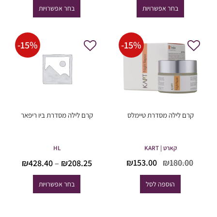
בחר אפשרויות
בחר אפשרויות
עד
עד
-
15
%
-
15
%
קרם לילה מסדרת טיימלס
קרם לילה מסדרת ביו ריפאר
קארט | KART
HL
טווח
המחיר
המחיר
₪
153.00
₪
180.00
₪
428.40
–
₪
208.25
מחירים
המקורי
הנוכחי
היה:
הוא:
הוספה לסל
בחר אפשרויות
עד
₪153.00.
₪180.00.