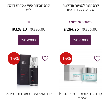
קרם הזנה למניעת הזדקנות
קרם הבהרה פעיל מסדרת דרמה
מוקדמת מסדרת מיוז
לייט
כריסטינה christina
HL
המחיר
המחיר
המחיר
המחי
₪
328.10
₪
386.00
₪
284.75
₪
335.00
המקורי
הנוכחי
המקורי
הנוכח
היה:
הוא:
היה:
הוא:
הוספה לסל
הוספה לסל
28.10.
₪386.00.
₪284.75.
₪335.00.
-
15
%
-
15
%
קרם הידרו סופט רניו פורמולה HL
קרם אנטי אייג'ינג מסדרת בי פירסט
renew...