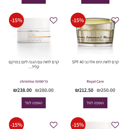
עד
04.00.
₪240.00.
-
15
%
-
15
%
קרם לחות היפו אלרגני SPF 40
קרם לחות עם הגנה ליום במרקם
קליל...
Royal Care
כריסטינה christina
המחיר
המחיר
המחיר
המחי
₪
238.00
₪
280.00
₪
212.50
₪
250.00
המקורי
הנוכחי
המקורי
הנוכח
היה:
הוא:
היה:
הוא:
הוספה לסל
הוספה לסל
38.00.
₪280.00.
₪212.50.
₪250.00.
-
15
%
-
15
%