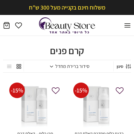
משלוח חינם בקנייה מעל 300 ש"ח
קרם פנים
סינון
-
15
%
-
15
%
רדנס רליף מסדרת קאלם דרם
סבו רליף – קאלם דרם