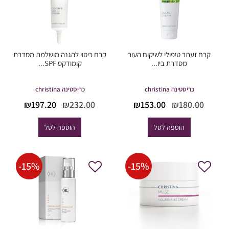
קרם זעתר טיפולי לשיקום העור
קרם כיסוי להגנה מושלמת מסדרת
מסדרת ביו...
קומודקס SPF...
כריסטינה christina
כריסטינה christina
המחיר
המחיר
המחיר
המחי
₪
197.20
₪
232.00
₪
153.00
₪
180.00
המקורי
הנוכחי
המקורי
הנוכח
היה:
הוא:
היה:
הוא:
הוספה לסל
הוספה לסל
97.20.
₪232.00.
₪153.00.
₪180.00.
-
15
%
-
15
%