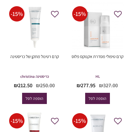
-
15
%
-
15
%
קרם טיפולי מסדרת אקנוקס פלוס
קרם רטינול מתקן של כריסטינה
HL
כריסטינה christina
המחיר
המחיר
המחיר
המחי
₪
212.50
₪
250.00
₪
277.95
₪
327.00
המקורי
הנוכחי
המקורי
הנוכח
היה:
הוא:
היה:
הוא:
הוספה לסל
הוספה לסל
12.50.
₪250.00.
₪277.95.
₪327.00.
-
15
%
-
15
%