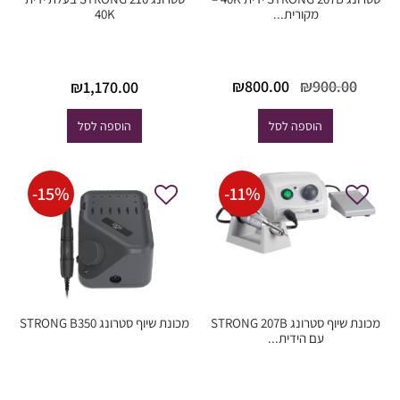
מקורית...
40K
המחיר
המחיר
₪
800.00
₪
900.00
₪
1,170.00
המקורי
הנוכחי
היה:
הוא:
הוספה לסל
הוספה לסל
₪800.00.
₪900.00.
-
15
%
-
11
%
מכונת שיוף סטרונג STRONG 207B
מכונת שיוף סטרונג STRONG B350
עם הידית...