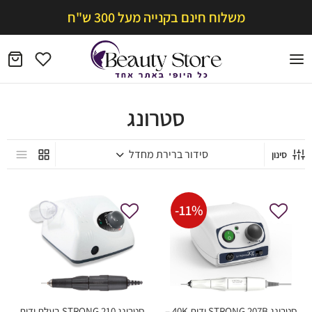
משלוח חינם בקנייה מעל 300 ש"ח
סטרונג
סינון
-
11
%
סטרונג STRONG 207B ידית 40K –
סטרונג STRONG 210 בעלת ידית