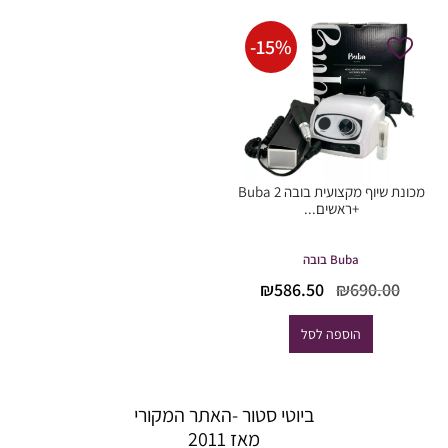
-
15
%
מכונת שיוף מקצועית בובה Buba 2
+ראשים...
Buba בובה
המחיר
המחיר
₪
586.50
₪
690.00
המקורי
הנוכחי
היה:
הוא:
הוספה לסל
₪586.50.
₪690.00.
ביוטי סטור -האתר המקורי
מאז 2011