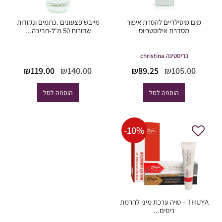
מים מיסילריים להסרת איפור
מייבש פצעונים .כתמים ונקודות
מסדרת אילוסטריוס
שחורות 50 מ'ל-חביבה...
כריסטינה christina
המחיר
המחיר
המחיר
המחיר
₪
119.00
₪
140.00
₪
89.25
₪
105.00
המקורי
הנוכחי
המקורי
הנוכח
היה:
הוא:
היה:
הוא:
הוספה לסל
הוספה לסל
119.00.
₪140.00.
₪89.25.
₪105.00.
-
10
%
THUYA – טויה ערכת מיני להרמת
ריסים...