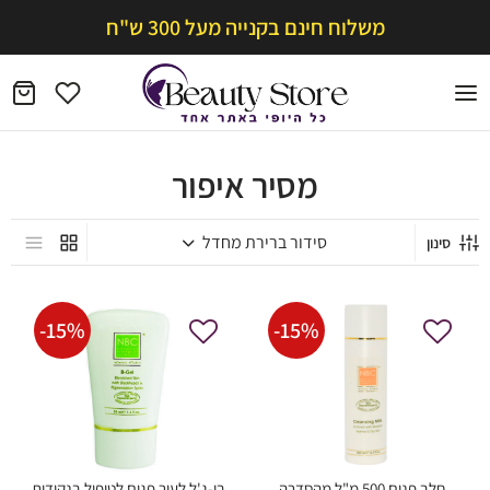
משלוח חינם בקנייה מעל 300 ש"ח
מסיר איפור
סינון
-
15
%
-
15
%
חלב פנים 500 מ"ל מהסדרה
בי-ג'ל לעור פגום לטיפול בנקודות