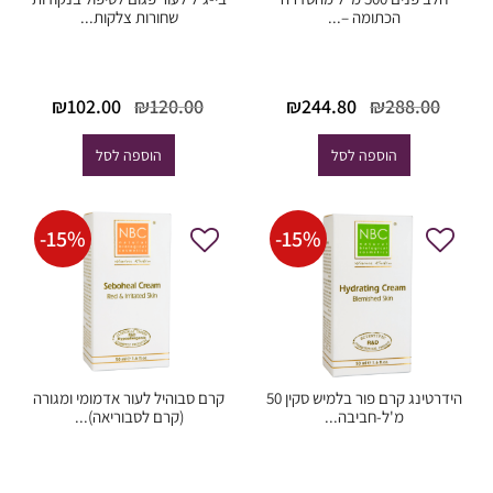
הכתומה –...
שחורות צלקות...
המחיר
המחיר
המחיר
המחי
₪
102.00
₪
120.00
₪
244.80
₪
288.00
המקורי
הנוכחי
המקורי
הנוכח
היה:
הוא:
היה:
הוא:
הוספה לסל
הוספה לסל
02.00.
₪120.00.
₪244.80.
₪288.00.
-
15
%
-
15
%
הידרטינג קרם פור בלמיש סקין 50
קרם סבוהיל לעור אדמומי ומגורה
מ'ל-חביבה...
(קרם לסבוריאה)...