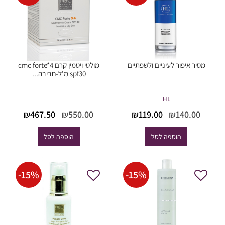
מסיר איפור לעיניים ולשפתיים
מולטי ויטמין קרם cmc forte*4
spf30 מ'ל-חביבה...
HL
המחיר
המחיר
המחיר
המחי
₪
467.50
₪
550.00
₪
119.00
₪
140.00
המקורי
הנוכחי
המקורי
הנוכח
היה:
הוא:
היה:
הוא:
הוספה לסל
הוספה לסל
67.50.
₪550.00.
₪119.00.
₪140.00.
-
15
%
-
15
%