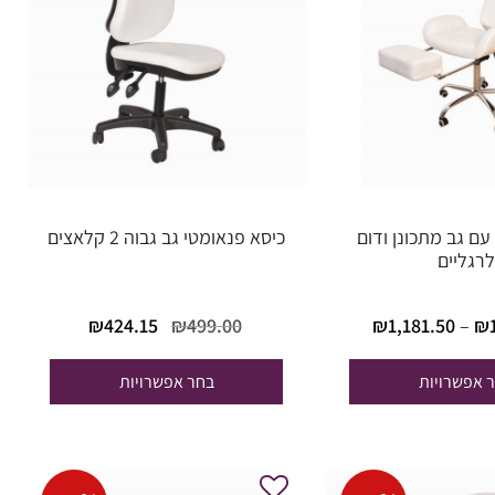
עם גב מתכונן ודום
כיסא פנאומטי גב גבוה 2 קלאצים
לרגליים
טווח
המחיר
המחיר
₪
424.15
₪
499.00
₪
1,181.50
–
₪
מחירים:
המקורי
הנוכחי
היה:
הוא:
 אפשרויות
בחר אפשרויות
עד
₪424.15.
₪499.00.