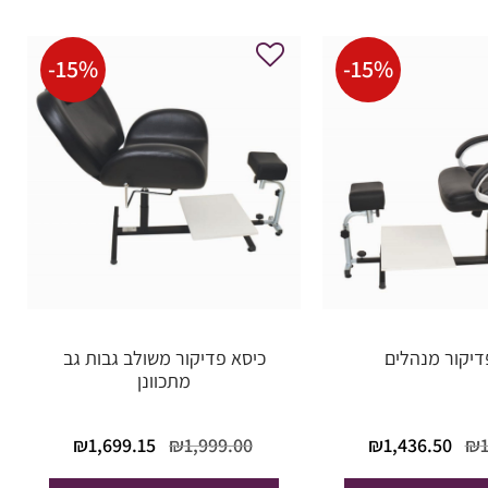
-
15
%
-
15
%
דיקור מנהלים
כיסא פדיקור משולב גבות גב
מתכוונן
המחיר
המחיר
המחיר
המחיר
₪
1,699.15
₪
1,999.00
₪
1,436.50
₪
המקורי
הנוכחי הוא:
המקורי
הנוכחי הוא
היה:
₪1,436.50.
היה:
1,699.15.