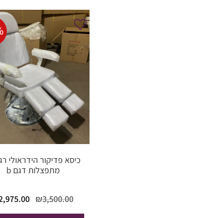
%
כיסא פדיקור הידראולי רג
מתפצלות דגם b
המחיר
2,975.00
₪
3,500.00
המקורי
היה: