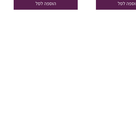
וספה לסל
הוספה לסל
₪1,999.00.
₪1,690.00.