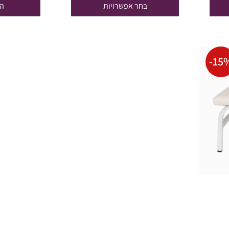
בחר אפשרויות
ה
₪671.50.
₪790.00.
₪
-
15