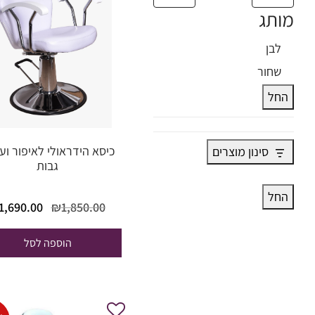
מותג
צבע
לבן
שחור
החל
כיסא הידראולי לאיפור ועי
סינון מוצרים
גבות
החל
המחיר
1,690.00
₪
1,850.00
המקורי
היה:
הוספה לסל
1,850.00.