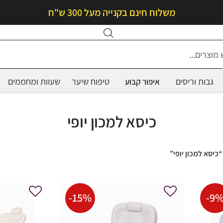
משלוח חינם בקנייה מעל 300 ש"ח
Products
search
גבות וריסים
טיפוח שיער
שעוות ומחממים
איפור קבוע
כיסא למכון יופי
כיסא למכון יופי”
-
15
%
-
9