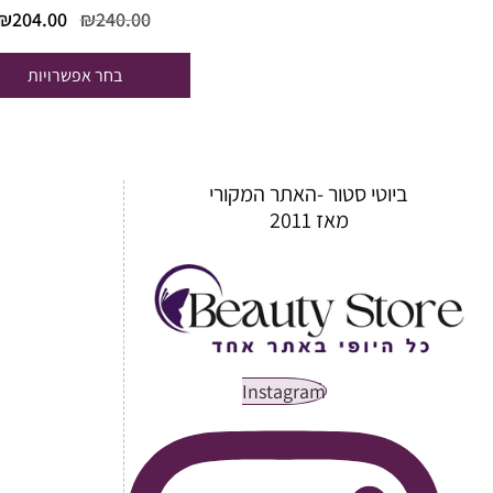
המחיר
₪
204.00
₪
240.00
המקורי
היה:
בחר אפשרויות
₪240.00.
ביוטי סטור -האתר המקורי
מאז 2011
Instagram