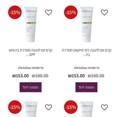
-
15
%
-
15
%
קרם יום להגנה דמי מייקאפ מסדרת
קרם יום להגנה מסדרת ביו פיטו
ביו...
SPF...
כריסטינה christina
כריסטינה christina
המחיר
המחיר
המחיר
המחי
₪
153.00
₪
180.00
₪
153.00
₪
180.00
המקורי
הנוכחי
המקורי
הנוכח
היה:
הוא:
היה:
הוא:
הוספה לסל
הוספה לסל
53.00.
₪180.00.
₪153.00.
₪180.00.
-
15
%
-
15
%