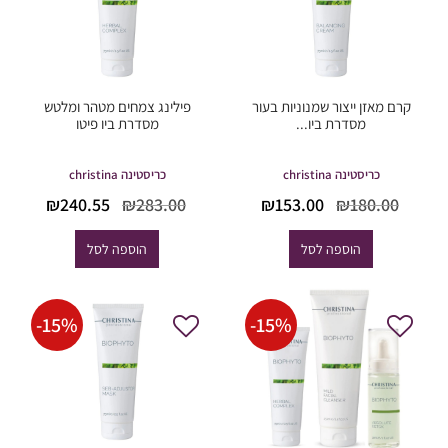
קרם מאזן ייצור שמנוניות בעור
פילינג צמחים מטהר ומלטש
מסדרת ביו...
מסדרת ביו פיטו
כריסטינה christina
כריסטינה christina
המחיר
המחיר
המחיר
המחי
₪
240.55
₪
283.00
₪
153.00
₪
180.00
המקורי
הנוכחי
המקורי
הנוכח
היה:
הוא:
היה:
הוא:
הוספה לסל
הוספה לסל
40.55.
₪283.00.
₪153.00.
₪180.00.
-
15
%
-
15
%