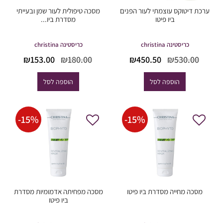
ערכת דיטוקס עוצמתי לעור הפנים
מסכה טיפולית לעור שמן ובעייתי
ביו פיטו
מסדרת ביו...
כריסטינה christina
כריסטינה christina
המחיר
המחיר
המחיר
המחי
₪
153.00
₪
180.00
₪
450.50
₪
530.00
המקורי
הנוכחי
המקורי
הנוכח
היה:
הוא:
היה:
הוא:
הוספה לסל
הוספה לסל
53.00.
₪180.00.
₪450.50.
₪530.00.
-
15
%
-
15
%
מסכה מחייה מסדרת ביו פיטו
מסכה מפחיתה אדמומיות מסדרת
ביו פיטו