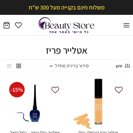
משלוח חינם בקנייה מעל 300 ש"ח
אטלייר פריז
סינון
-
15
%
אטלייר פריז קונסילר נוזלי
אייליניר נוזלי עמיד – כחול רויאל