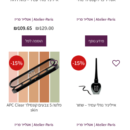
Atelier-Paris | אטלייר פריז
Atelier-Paris | אטלייר פריז
המחיר
המחי
₪
109.65
₪
129.00
המקורי
הנוכח
היה:
הוא:
מידע נוסף
הוספה לסל
09.65.
₪129.00.
-
15
%
-
15
%
אייליניר נוזלי עמיד – שחור
פלטה 5 צבעים קונסילר APC Clear
skin
Atelier-Paris | אטלייר פריז
Atelier-Paris | אטלייר פריז