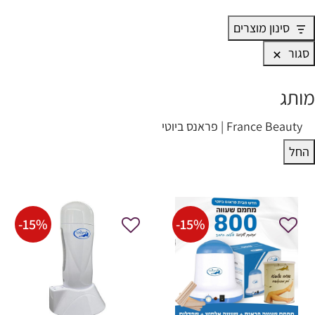
סינון מוצרים
סגור
מותג
ותג
France Beauty | פראנס ביוטי
החל
-
15
%
-
15
%