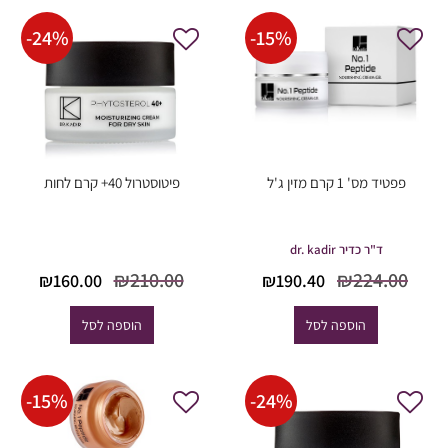
-
24
%
-
15
%
פפטיד מס' 1 קרם מזין ג'ל
פיטוסטרול 40+ קרם לחות
ד"ר כדיר dr. kadir
המחיר
המחיר
המחיר
המח
₪
210.00
₪
224.00
₪
160.00
₪
190.40
המקורי
הנוכחי
המקורי
הנוכ
היה:
הוא:
היה:
הוא
הוספה לסל
הוספה לסל
0.00.
₪210.00.
₪190.40.
₪224.00.
-
15
%
-
24
%