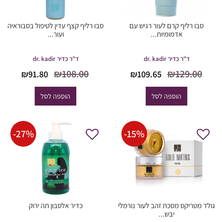
סבו רליף קרם לעור רגיש עם
סבו רליף קצף עדין לטיפול בסבוראיה
אדמומיות...
ועור...
ד"ר כדיר dr. kadir
ד"ר כדיר dr. kadir
המחיר
המחיר
המחיר
המחי
₪
108.00
₪
129.00
₪
91.80
₪
109.65
המקורי
הנוכחי
המקורי
הנוכח
היה:
הוא:
היה:
הוא:
הוספה לסל
הוספה לסל
91.80.
₪108.00.
₪109.65.
₪129.00.
-
27
%
-
15
%
גולד מטריקס מסכת זהב לעור נורמלי
כדיר אלסבון תה ירוק
יבש...