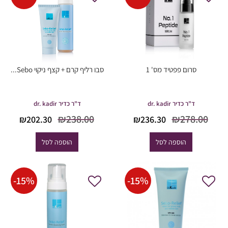
סרום פפטיד מס' 1
סבו רליף קרם + קצף ניקוי Sebo...
ד"ר כדיר dr. kadir
ד"ר כדיר dr. kadir
המחיר
המחיר
המחיר
המח
₪
238.00
₪
278.00
₪
202.30
₪
236.30
המקורי
הנוכחי
המקורי
הנוכ
היה:
הוא:
היה:
הוא
הוספה לסל
הוספה לסל
2.30.
₪238.00.
₪236.30.
₪278.00.
-
15
%
-
15
%