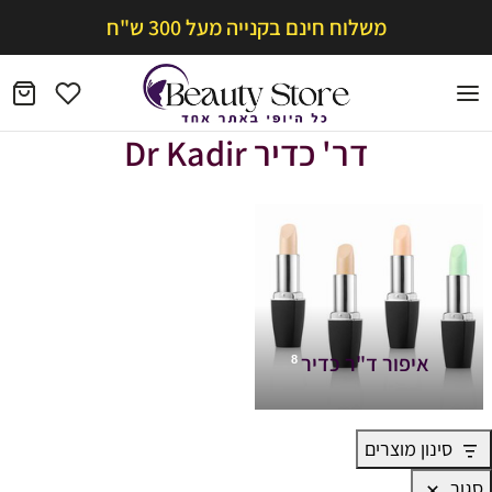
משלוח חינם בקנייה מעל 300 ש"ח
דר' כדיר Dr Kadir
איפור ד"ר כדיר
8
סינון מוצרים
סגור